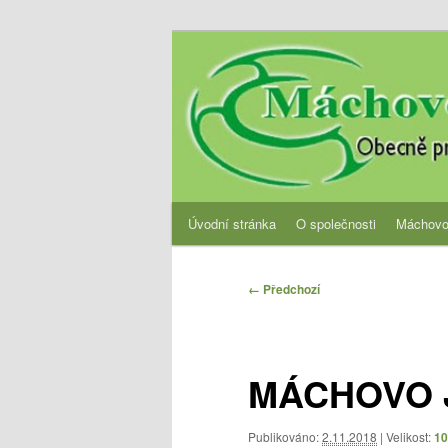
Přejít
Obecně prospěšná společnost
k
hlavnímu
OPS Máchovo 
obsahu
webu
Hlavní
Úvodní stránka
O společnosti
Máchovo
navigační
menu
Navigace
← Předchozí
pro
obrázky
MÁCHOVO J
Publikováno:
2.11.2018
| Velikost:
10