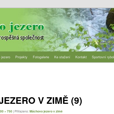
jezero
 jezero
Projekty
Fotogalerie
Ke stažení
Kontakt
Sportovní rybo
EZERO V ZIMĚ (9)
00 × 750
| Přiřazeno:
Máchovo jezero v zimě