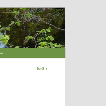
lov
Další →