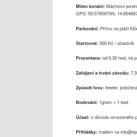
Místo konání:
Máchovo jezero
GPS: 50.5785975N, 14.6546872
Parkování:
Přímo na pláži Klů
Startovné:
300 Kč / účastník
Prezentace:
od 6.30 hod. na p
Zahájení a trvání závodu:
7.3
Způsob lovu:
feeder, položen
Bodování:
1gram = 1 bod
Účast:
z důvodu omezeného po
Přihlášky:
mailem na info@op