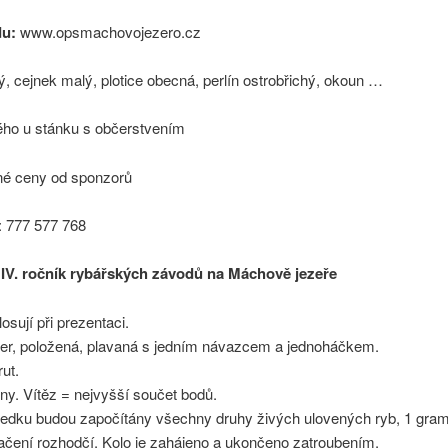
du:
www.opsmachovojezero.cz
ý, cejnek malý, plotice obecná, perlín ostrobřichý, okoun …
ého u stánku s občerstvením
né ceny od sponzorů
l: 777 577 768
 IV. ročník rybářských závodů na Máchově jezeře
osují při prezentaci.
der, položená, plavaná s jedním návazcem a jednoháčkem.
ut.
ny. Vítěz = nejvyšší součet bodů.
ledku budou započítány všechny druhy živých ulovených ryb, 1 gram
ačení rozhodčí. Kolo je zahájeno a ukončeno zatroubením.