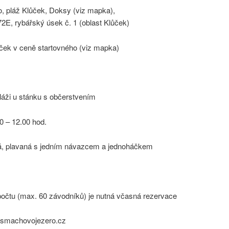
, pláž Klůček, Doksy (viz mapka),
E, rybářský úsek č. 1 (oblast Klůček)
ček v ceně startovného (viz mapka)
láži u stánku s občerstvením
0 – 12.00 hod.
á, plavaná s jedním návazcem a jednoháčkem
čtu (max. 60 závodníků) je nutná včasná rezervace
smachovojezero.cz