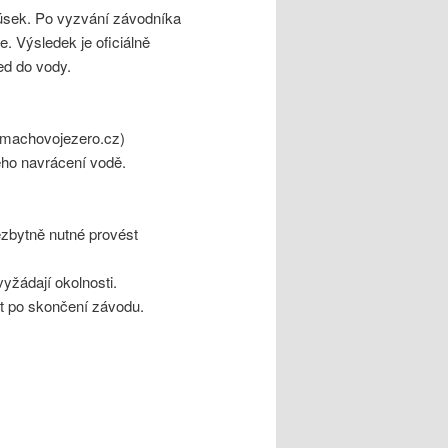
úsek. Po vyzvání závodníka
. Výsledek je oficiálně
ed do vody.
opsmachovojezero.cz)
ho navrácení vodě.
ezbytně nutné provést
žádají okolnosti.
ut po skončení závodu.