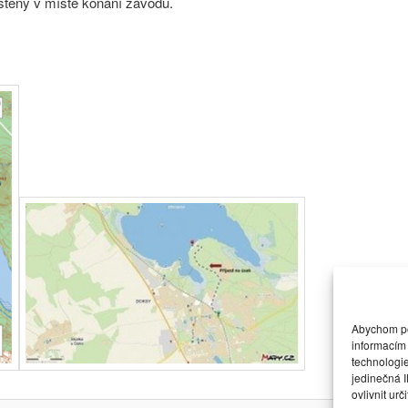
ištěny v místě konání závodu.
Abychom pos
informacím 
technologi
jedinečná 
ovlivnit urč