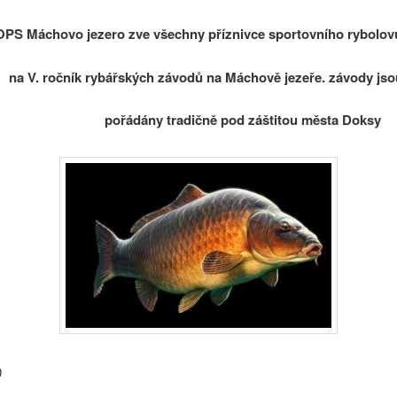
OPS Máchovo jezero zve všechny příznivce sportovního rybolov
na V. ročník rybářských závodů na Máchově jezeře. závody jso
pořádány tradičně pod záštitou města Doksy
0