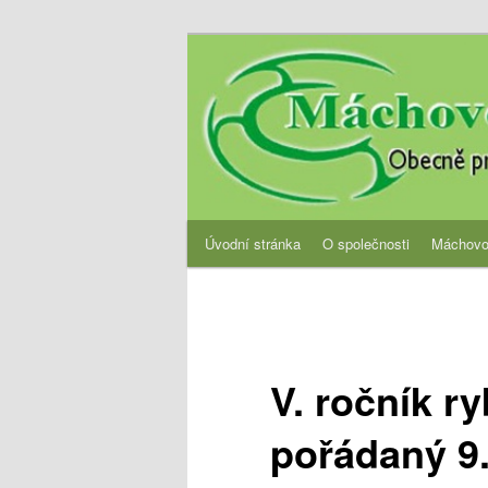
Přejít
Obecně prospěšná společnost
k
hlavnímu
OPS Máchovo 
obsahu
webu
Hlavní
Úvodní stránka
O společnosti
Máchovo
navigační
menu
V. ročník r
pořádaný 9.