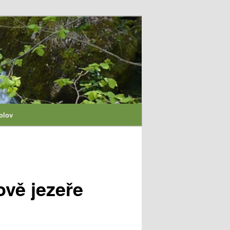
olov
vě jezeře