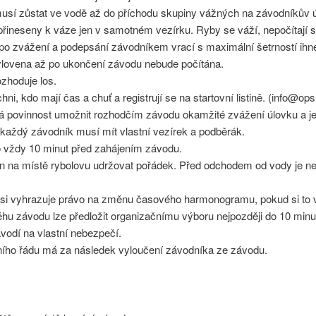
musí zůstat ve vodě až do příchodu skupiny vážných na závodníkův 
řineseny k váze jen v samotném vezírku. Ryby se váží, nepočítají se
po zvážení a podepsání závodníkem vrací s maximální šetrností ihn
ylovena až po ukončení závodu nebude počítána.
ozhoduje los.
ni, kdo mají čas a chuť a registrují se na startovní listině. (info@
 povinnost umožnit rozhodčím závodu okamžité zvážení úlovku a je
každý závodník musí mít vlastní vezírek a podběrák.
o vždy 10 minut před zahájením závodu.
en na místě rybolovu udržovat pořádek. Před odchodem od vody je n
si vyhrazuje právo na změnu časového harmonogramu, pokud si to vy
hu závodu lze předložit organizačnímu výboru nejpozději do 10 min
odí na vlastní nebezpečí.
ího řádu má za následek vyloučení závodníka ze závodu.