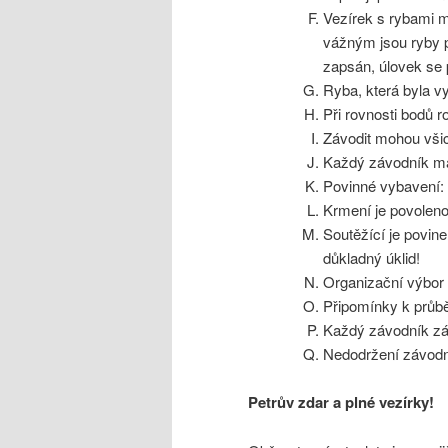
Vezírek s rybami 
vážným jsou ryby p
zapsán, úlovek se 
Ryba, která byla v
Při rovnosti bodů r
Závodit mohou všich
Každý závodník má
Povinné vybavení: 
Krmení je povolen
Soutěžící je povin
důkladný úklid!
Organizační výbor 
Připomínky k průbě
Každý závodník záv
Nedodržení závodn
Petrův zdar a plné vezírky!