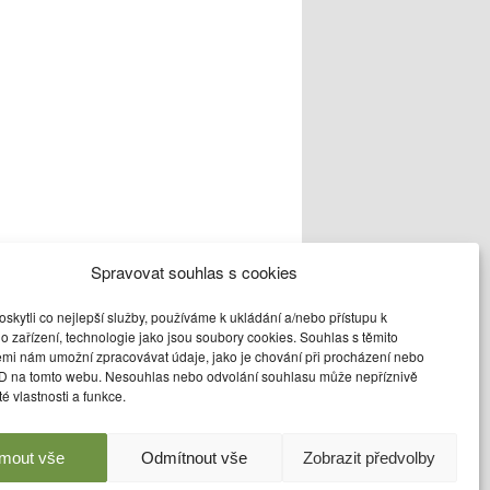
Spravovat souhlas s cookies
kytli co nejlepší služby, používáme k ukládání a/nebo přístupu k
o zařízení, technologie jako jsou soubory cookies. Souhlas s těmito
dkaz
uložit
emi nám umožní zpracovávat údaje, jako je chování při procházení nebo
ID na tomto webu. Nesouhlas nebo odvolání souhlasu může nepříznivě
ité vlastnosti a funkce.
jmout vše
Odmítnout vše
Zobrazit předvolby