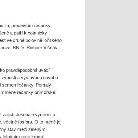
stlin, především řečanky
cně a patří k botanicky
ést ve druhé polovině loňského
acoval RNDr. Richard Višňák,
Jako pravděpodobné uvádí
u výpusti a výstavbou nového
ní semen řečanky. Pomalý
ě zmíněné řečanky přímořské
 zajistí dokonalé vyčíření a
, včetně fosforu. O to méně jej
žný stav mezi zelenými
 v letošním roce kromě