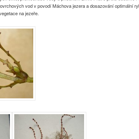
 povrchových vod v povodí Máchova jezera a dosazování optimální ryb
vegetace na jezeře.