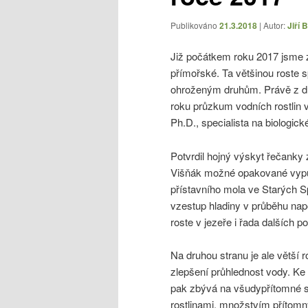
Publikováno
21.3.2018
| Autor:
Jiří 
Již počátkem roku 2017 jsme 
přímořské. Ta většinou roste 
ohroženým druhům. Právě z dův
roku průzkum vodních rostlin 
Ph.D., specialista na biologic
Potvrdil hojný výskyt řečanky
Višňák možné opakované vypušt
přístavního mola ve Starých 
vzestup hladiny v průběhu nap
roste v jezeře i řada dalších po
Na druhou stranu je ale větší 
zlepšení průhlednost vody. Ke 
pak zbývá na všudypřítomné si
rostlinami, množstvím přítomn