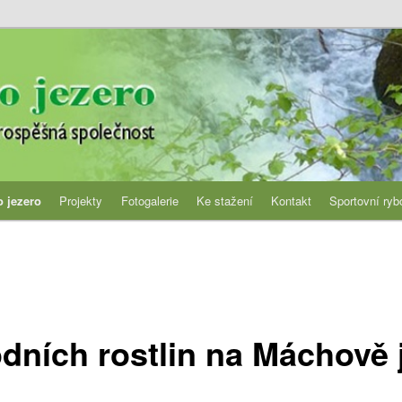
jezero
 jezero
Projekty
Fotogalerie
Ke stažení
Kontakt
Sportovní ryb
ních rostlin na Máchově 