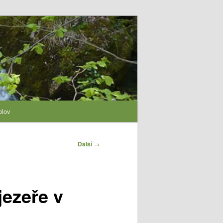
olov
Další
→
jezeře v