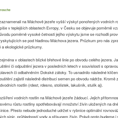
Brosche
zaznamenali na Máchově jezeře vyšší výskyt ponořených vodních ro
spíše v teplejších oblastech Evropy, v Česku se objevuje poměrně vzá
odu poměrně vysoké četnosti jejího výskytu jsme se rozhodli prov
vyskytujících se pod hladinou Máchova jezera. Průzkum pro nás zpr
ké a ekologické průzkumy.
 zejména v oblastech blízké břehové linie po obvodu celého jezera. 
ění či odpuštění jezera v posledních letech v souvislosti s opravo
Splavech či odbahněním Dokské zátoky. To usnadnilo následné klíče
ouštění zajistil následně distribuci semen po obvodu nádrže. Krom
dvodních rostlin (rdest, rdesno, stolístek, lakušník, stulík aj).
rozšíření vodních rostlin na Máchově jezeře žádoucí. Jejich přítomnost
svému růstu rostliny spotřebovávají množství živin uložených na dně
nice. Přesto nebude jednoduché udržet v rybníce optimální rovnová
ých sinic, průhledností vody a přísunem živin. Právě proto budeme i