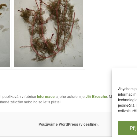
Abychom pos
informacím 
l publikován v rubrice
Informace
a jeho autorem je
Jiří Brosche
. Můžete si jeho
o
technologi
íbené záložky nebo ho sdílet s přáteli.
jedinečná 
ovlivnit urč
Používáme WordPress (v češtině).
Při