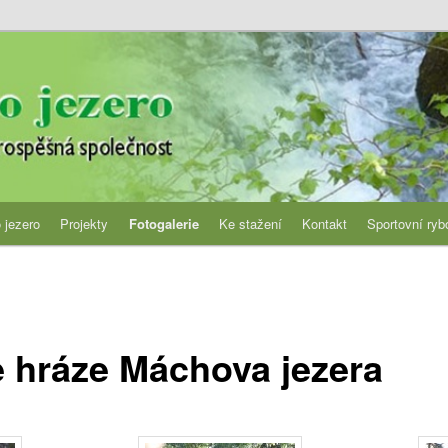
jezero
 jezero
Projekty
Fotogalerie
Ke stažení
Kontakt
Sportovní ryb
e hráze Máchova jezera