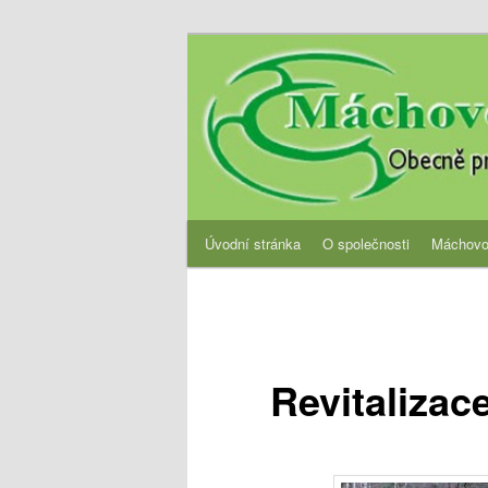
Přejít
Obecně prospěšná společnost
k
hlavnímu
OPS Máchovo 
obsahu
webu
Hlavní
Úvodní stránka
O společnosti
Máchovo
navigační
menu
Revitalizac