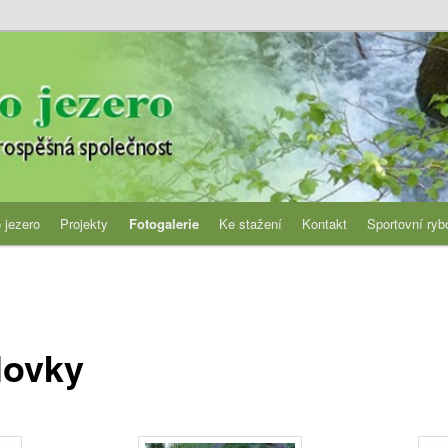
jezero
 jezero
Projekty
Fotogalerie
Ke stažení
Kontakt
Sportovní ryb
lovky