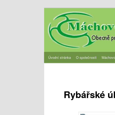
Přejít
Obecně prospěšná společnost
k
hlavnímu
OPS Máchovo 
obsahu
webu
Hlavní
Úvodní stránka
O společnosti
Máchovo
navigační
menu
Rybářské ú