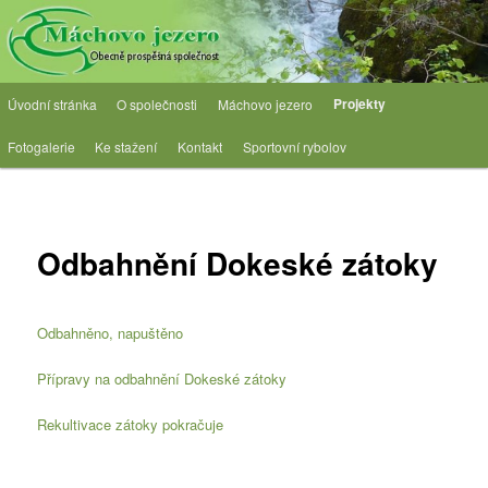
Přejít
Obecně prospěšná společnost
k
hlavnímu
obsahu
OPS Máchovo jezero
Hlavní
webu
Projekty
Úvodní stránka
O společnosti
Máchovo jezero
navigační
menu
Fotogalerie
Ke stažení
Kontakt
Sportovní rybolov
Odbahnění Dokeské zátoky
Odbahněno, napuštěno
Přípravy na odbahnění Dokeské zátoky
Rekultivace zátoky pokračuje