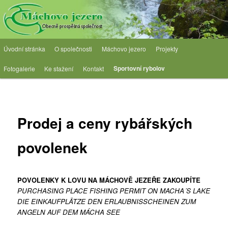
Přejít
Obecně prospěšná společnost
k
hlavnímu
obsahu
OPS Máchovo jezero
Hlavní
webu
Úvodní stránka
O společnosti
Máchovo jezero
Projekty
navigační
menu
Sportovní rybolov
Fotogalerie
Ke stažení
Kontakt
Prodej a ceny rybářských
povolenek
POVOLENKY K LOVU NA MÁCHOVĚ JEZEŘE ZAKOUPÍTE
PURCHASING PLACE FISHING PERMIT ON MACHA´S LAKE
DIE EINKAUFPLÄTZE DEN ERLAUBNISSCHEINEN ZUM
ANGELN AUF DEM MÁCHA SEE