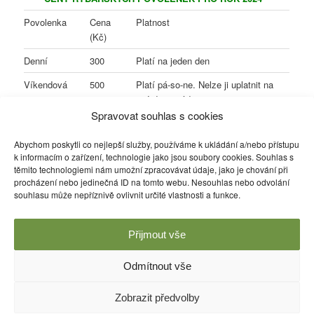
Povolenka
Cena
Platnost
(Kč)
Denní
300
Platí na jeden den
Víkendová
500
Platí pá-so-ne. Nelze ji uplatnit na
jiné dny v týdnu
Spravovat souhlas s cookies
Týdenní
800
Platí po dobu 7 dnů
Abychom poskytli co nejlepší služby, používáme k ukládání a/nebo přístupu
Sezonní
2 200 Kč
Platí od 1.4. do 30.11. v daném
k informacím o zařízení, technologie jako jsou soubory cookies. Souhlas s
roce
těmito technologiemi nám umožní zpracovávat údaje, jako je chování při
procházení nebo jedinečná ID na tomto webu. Nesouhlas nebo odvolání
Dravci
1 500 Kč
Platí od 1.9. do 30.11. v daném
souhlasu může nepříznivě ovlivnit určité vlastnosti a funkce.
roce
Přijmout vše
Odmítnout vše
Používáme WordPress (v češtině).
Zobrazit předvolby