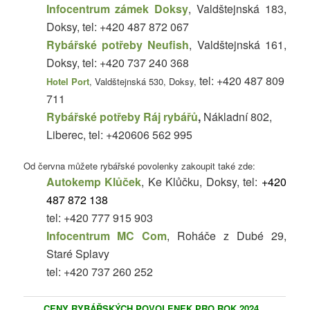
Infocentrum zámek Doksy
, Valdštejnská 183,
Doksy, tel: +420 487 872 067
Rybářské potřeby Neufish
, Valdštejnská 161,
Doksy, tel: +420 737 240 368
tel: +420 487 809
Hotel Port
, Valdštejnská 530, Doksy,
711
Rybářské potřeby Ráj rybářů
,
Nákladní 802,
Liberec, tel: +420606 562 995
Od června můžete rybářské povolenky zakoupit také zde:
Autokemp Klůček
, Ke Klůčku, Doksy, tel:
+420
487 872 138
tel: +420 777 915 903
Infocentrum MC Com
, Roháče z Dubé 29,
Staré Splavy
tel: +420 737 260 252
CENY RYBÁŘSKÝCH POVOLENEK PRO ROK 2024