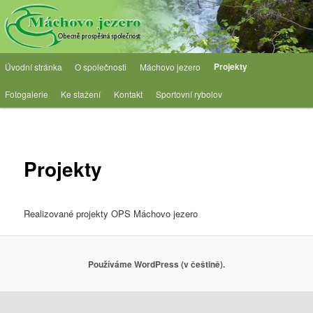
Přejít
Obecně prospěšná společnost
k
hlavnímu
obsahu
OPS Máchovo jezero
Hlavní
webu
Projekty
Úvodní stránka
O společnosti
Máchovo jezero
navigační
menu
Fotogalerie
Ke stažení
Kontakt
Sportovní rybolov
Projekty
Realizované projekty OPS Máchovo jezero
Používáme WordPress (v češtině).