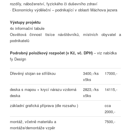
rozdíly, náboženství, fyzického či duševního zdraví
· Ekonomicky výděleční – podnikající v oblasti Máchova jezera
Výstupy projektu
4x informační tabule
Osvětová činnost tisíce návštěvníků, místních obyvatel a
podnikatelů
Podrobný položkový rozpočet (v Kč, vč. DPH)
– viz nabídka
fy Design
Dřevěný stojan se stříškou
3400,-/ks
17000,-
x5ks
deska s mapou + krycí nárazu vzdorná
2823,-/ks
14115,-
deska
x5ks
základní grafická příprava (dle rozsahu )
cca
2000,-
montáž, včetně materiálu a
7500,-
montáže/demontáže vzpěr