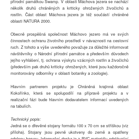
přírodní památkou Swamp. V oblasti Máchova jezera se nachází
několik druhů chráněných a kriticky ohrožených živočichů a
rostlin. Část oblast Máchova jezera je též součástí chráněné
oblasti NATURA 2000.
Obecně prospěšná společnost Máchovo jezero má ve svých
činnostech ochranu životního prostředí v návaznosti na cestovní
ruch. Z tohoto a výše uvedeného považuje za důležité informovat
návštěvníky o Národní přírodní památce a především důvodech
jejího vyhlášení, tj. ochrana výskytu vzácných rostlin a živočichů
(především pak druhů kriticky ohrožených, které jsou každoročně
monitorovány odborníky v oblasti botaniky a zoologie).
Hlavním partnerem projektu je Chráněná krajinná oblast
Kokořínko, která se spolupodílí na přípravě projektu a v
realizační fázi bude hlavním dodavatelem informací uvedených
na tabulích.
Technický popis:
Jedná se o dřevěné stojany formátu 100 x 70 cm se stříškou (viz
příloha). Stojany jsou pevně ukotveny do země a opatřeny
odolnou barvou. Informační deska je z PVC materiálu odolávající