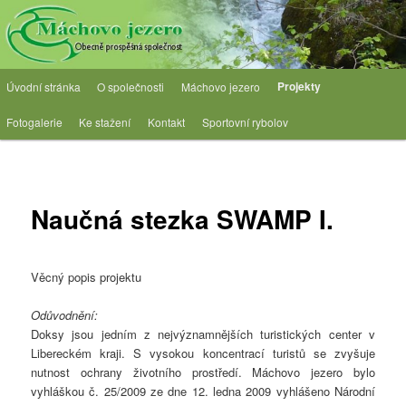
Přejít
Obecně prospěšná společnost
k
hlavnímu
obsahu
OPS Máchovo jezero
Hlavní
webu
Projekty
Úvodní stránka
O společnosti
Máchovo jezero
navigační
menu
Fotogalerie
Ke stažení
Kontakt
Sportovní rybolov
Naučná stezka SWAMP I.
Věcný popis projektu
Odůvodnění:
Doksy jsou jedním z nejvýznamnějších turistických center v
Libereckém kraji. S vysokou koncentrací turistů se zvyšuje
nutnost ochrany životního prostředí. Máchovo jezero bylo
vyhláškou č. 25/2009 ze dne 12. ledna 2009 vyhlášeno Národní