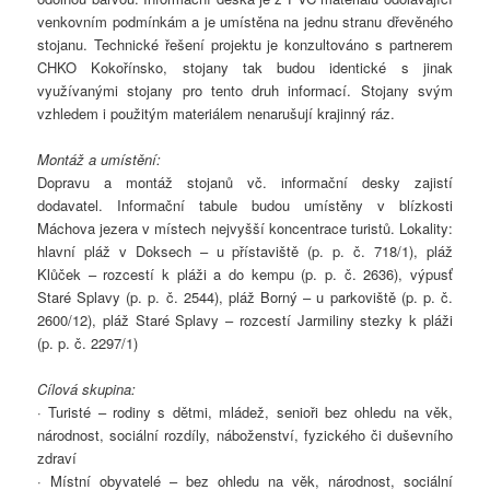
venkovním podmínkám a je umístěna na jednu stranu dřevěného
stojanu. Technické řešení projektu je konzultováno s partnerem
CHKO Kokořínsko, stojany tak budou identické s jinak
využívanými stojany pro tento druh informací. Stojany svým
vzhledem i použitým materiálem nenarušují krajinný ráz.
Montáž a umístění:
Dopravu a montáž stojanů vč. informační desky zajistí
dodavatel. Informační tabule budou umístěny v blízkosti
Máchova jezera v místech nejvyšší koncentrace turistů. Lokality:
hlavní pláž v Doksech – u přístaviště (p. p. č. 718/1), pláž
Klůček – rozcestí k pláži a do kempu (p. p. č. 2636), výpusť
Staré Splavy (p. p. č. 2544), pláž Borný – u parkoviště (p. p. č.
2600/12), pláž Staré Splavy – rozcestí Jarmiliny stezky k pláži
(p. p. č. 2297/1)
Cílová skupina:
· Turisté – rodiny s dětmi, mládež, senioři bez ohledu na věk,
národnost, sociální rozdíly, náboženství, fyzického či duševního
zdraví
· Místní obyvatelé – bez ohledu na věk, národnost, sociální