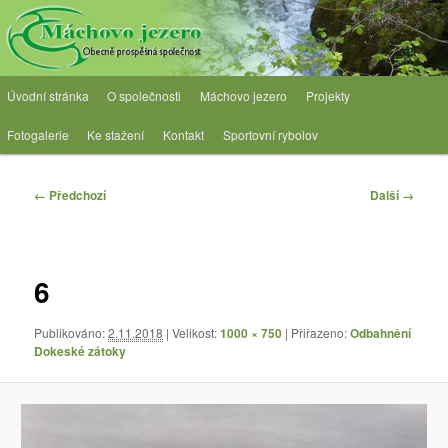
Přejít
Obecně prospěšná společnost
k
hlavnímu
obsahu
OPS Máchovo jezero
Hlavní
webu
Úvodní stránka
O společnosti
Máchovo jezero
Projekty
navigační
menu
Fotogalerie
Ke stažení
Kontakt
Sportovní rybolov
Navigace
← Předchozí
Další →
pro
obrázky
6
Publikováno:
2.11.2018
| Velikost:
1000 × 750
| Přiřazeno:
Odbahnění
Dokeské zátoky