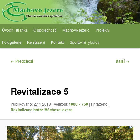
Přejít
Obecně prospěšná společnost
k
hlavnímu
obsahu
OPS Máchovo jezero
Hlavní
webu
Úvodní stránka
O společnosti
Máchovo jezero
Projekty
navigační
menu
Fotogalerie
Ke stažení
Kontakt
Sportovní rybolov
Navigace
← Předchozí
Další →
pro
obrázky
Revitalizace 5
Publikováno:
2.11.2018
| Velikost:
1000 × 750
| Přiřazeno:
Revitalizace hráze Máchova jezera