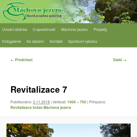
Přejít
Obecně prospěšná společnost
k
hlavnímu
obsahu
OPS Máchovo jezero
Hlavní
webu
Úvodní stránka
O společnosti
Máchovo jezero
Projekty
navigační
menu
Fotogalerie
Ke stažení
Kontakt
Sportovní rybolov
Navigace
← Předchozí
Další →
pro
obrázky
Revitalizace 7
Publikováno:
2.11.2018
| Velikost:
1000 × 750
| Přiřazeno:
Revitalizace hráze Máchova jezera