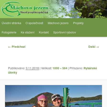
Přejít
Obecně prospěšná společnost
k
hlavnímu
obsahu
OPS Máchovo jezero
Hlavní
webu
Úvodní stránka
O společnosti
Máchovo jezero
Projekty
navigační
menu
Fotogalerie
Ke stažení
Kontakt
Sportovní rybolov
Navigace
← Předchozí
Další →
pro
obrázky
Publikováno:
3.11.2018
| Velikost:
1000 × 564
| Přiřazeno:
Rybářské
úlovky