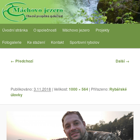
Přejít
Obecně prospěšná společnost
k
hlavnímu
obsahu
OPS Máchovo jezero
Hlavní
webu
Úvodní stránka
O společnosti
Máchovo jezero
Projekty
navigační
menu
Fotogalerie
Ke stažení
Kontakt
Sportovní rybolov
Navigace
← Předchozí
Další →
pro
obrázky
Publikováno:
3.11.2018
| Velikost:
1000 × 564
| Přiřazeno:
Rybářské
úlovky