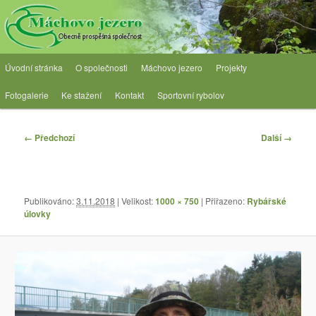
Přejít
Obecně prospěšná společnost
k
hlavnímu
obsahu
OPS Máchovo jezero
Hlavní
webu
Úvodní stránka
O společnosti
Máchovo jezero
Projekty
navigační
menu
Fotogalerie
Ke stažení
Kontakt
Sportovní rybolov
Navigace
← Předchozí
Další →
pro
obrázky
Publikováno:
3.11.2018
| Velikost:
1000 × 750
| Přiřazeno:
Rybářské
úlovky