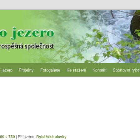
jezero
 jezero
Projekty
Fotogalerie
Ke stažení
Kontakt
Sportovní rybo
00 × 750
| Přiřazeno:
Rybářské úlovky