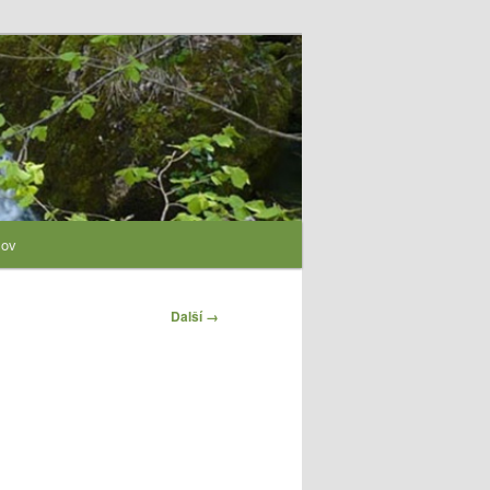
lov
Další →