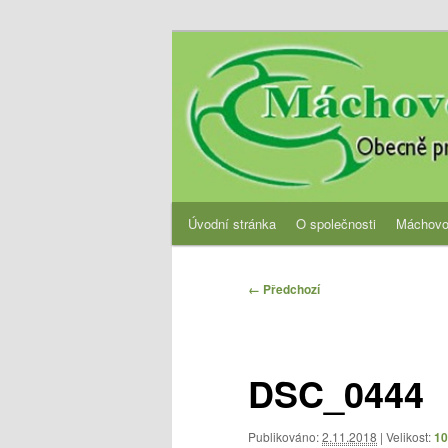
Přejít
Obecně prospěšná společnost
k
hlavnímu
OPS Máchovo 
obsahu
webu
Hlavní
Úvodní stránka
O společnosti
Máchovo
navigační
menu
Navigace
← Předchozí
pro
obrázky
DSC_0444
Publikováno:
2.11.2018
| Velikost:
10