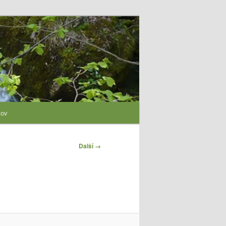
lov
Další →