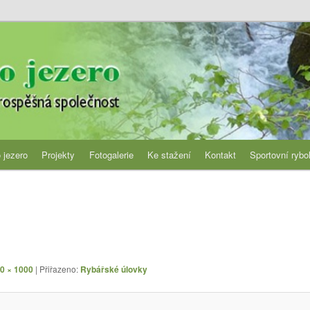
jezero
 jezero
Projekty
Fotogalerie
Ke stažení
Kontakt
Sportovní rybo
0 × 1000
| Přiřazeno:
Rybářské úlovky