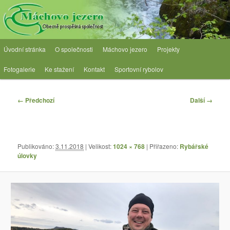
Přejít
Obecně prospěšná společnost
k
hlavnímu
obsahu
OPS Máchovo jezero
Hlavní
webu
Úvodní stránka
O společnosti
Máchovo jezero
Projekty
navigační
menu
Fotogalerie
Ke stažení
Kontakt
Sportovní rybolov
Navigace
← Předchozí
Další →
pro
obrázky
Publikováno:
3.11.2018
| Velikost:
1024 × 768
| Přiřazeno:
Rybářské
úlovky