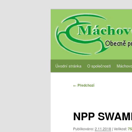
Přejít
Obecně prospěšná společnost
k
hlavnímu
OPS Máchovo 
obsahu
webu
Hlavní
Úvodní stránka
O společnosti
Máchovo
navigační
menu
Navigace
← Předchozí
pro
obrázky
NPP SWAM
Publikováno:
2.11.2018
| Velikost:
75