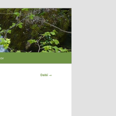
lov
Další →