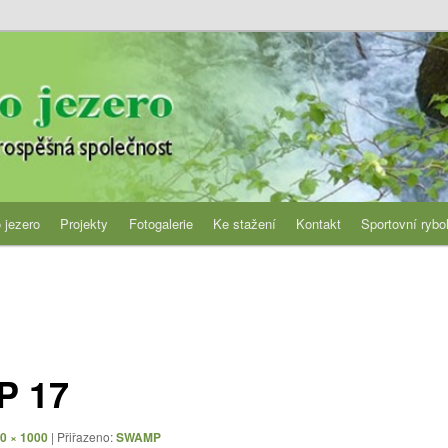
jezero
 jezero
Projekty
Fotogalerie
Ke stažení
Kontakt
Sportovní rybo
P 17
0 × 1000
| Přiřazeno:
SWAMP