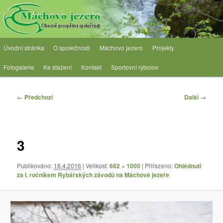
Přejít
Obecně prospěšná společnost
k
hlavnímu
obsahu
OPS Máchovo jezero
Hlavní
webu
Úvodní stránka
O společnosti
Máchovo jezero
Projekty
navigační
menu
Fotogalerie
Ke stažení
Kontakt
Sportovní rybolov
Navigace
← Předchozí
Další →
pro
obrázky
3
Publikováno:
18.4.2016
| Velikost:
662 × 1000
| Přiřazeno:
Ohlédnutí
za I. ročníkem Rybářských závodů na Máchově jezeře