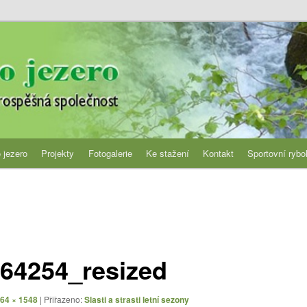
jezero
 jezero
Projekty
Fotogalerie
Ke stažení
Kontakt
Sportovní rybo
64254_resized
64 × 1548
| Přiřazeno:
Slasti a strasti letní sezony