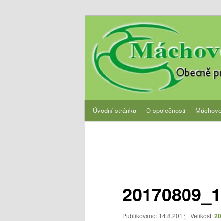
Přejít
Obecně prospěšná společnost
k
hlavnímu
OPS Máchovo 
obsahu
webu
Hlavní
Úvodní stránka
O společnosti
Máchovo
navigační
menu
Navigace
pro
obrázky
20170809_1
Publikováno:
14.8.2017
| Velikost:
20