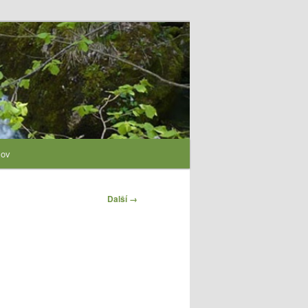
lov
Další →