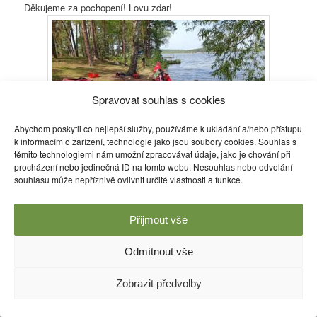
Děkujeme za pochopení! Lovu zdar!
Spravovat souhlas s cookies
Abychom poskytli co nejlepší služby, používáme k ukládání a/nebo přístupu
k informacím o zařízení, technologie jako jsou soubory cookies. Souhlas s
těmito technologiemi nám umožní zpracovávat údaje, jako je chování při
Příspěvek byl publikován v rubrice
Informace
a jeho autorem je
Eva
procházení nebo jedinečná ID na tomto webu. Nesouhlas nebo odvolání
Burešová
. Můžete si jeho
odkaz
uložit mezi své oblíbené záložky
souhlasu může nepříznivě ovlivnit určité vlastnosti a funkce.
nebo ho sdílet s přáteli.
Přijmout vše
Používáme WordPress (v češtině).
Odmítnout vše
Zobrazit předvolby