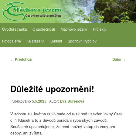
Přejít
Obecně prospěšná společnost
k
hlavnímu
obsahu
OPS Máchovo jezero
Hlavní
webu
Úvodní stránka
O společnosti
Máchovo jezero
Projekty
navigační
menu
Fotogalerie
Ke stažení
Kontakt
Sportovní rybolov
Navigace
←
Předchozí
Další
→
pro
příspěvky
Důležité upozornění!
Publikováno
5.5.2025
| Autor:
Eva Burešová
V sobotu 10. května 2025 bude od 6-12 hod uzavřen lovný úsek
č. 1 Klůček a to z důvodů pořádání rybářských závodů.
Současně upozorňujeme, že není možný vstup do vody pro
osoby, ani zvířata.