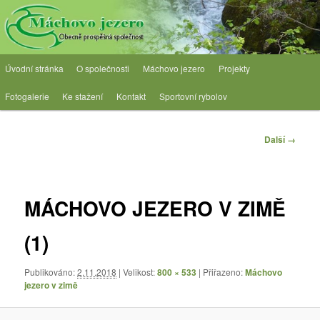
Přejít
Obecně prospěšná společnost
k
hlavnímu
obsahu
OPS Máchovo jezero
Hlavní
webu
Úvodní stránka
O společnosti
Máchovo jezero
Projekty
navigační
menu
Fotogalerie
Ke stažení
Kontakt
Sportovní rybolov
Navigace
Další →
pro
obrázky
MÁCHOVO JEZERO V ZIMĚ
(1)
Publikováno:
2.11.2018
| Velikost:
800 × 533
| Přiřazeno:
Máchovo
jezero v zimě