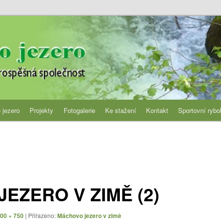
jezero
 jezero
Projekty
Fotogalerie
Ke stažení
Kontakt
Sportovní rybo
EZERO V ZIMĚ (2)
00 × 750
| Přiřazeno:
Máchovo jezero v zimě