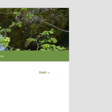
lov
Další →