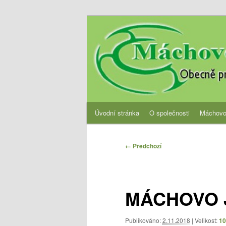
Přejít
Obecně prospěšná společnost
k
hlavnímu
OPS Máchovo 
obsahu
webu
Hlavní
Úvodní stránka
O společnosti
Máchovo
navigační
menu
Navigace
← Předchozí
pro
obrázky
MÁCHOVO J
Publikováno:
2.11.2018
| Velikost:
10