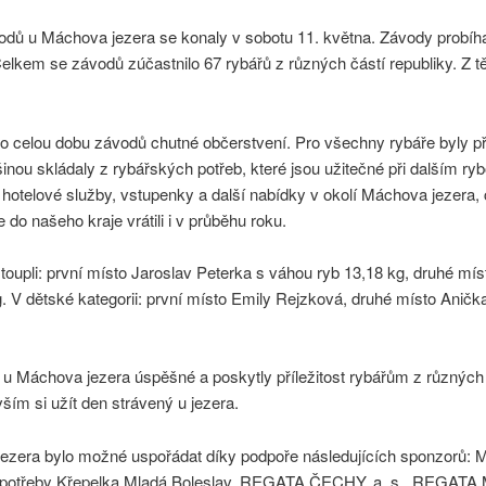
dů u Máchova jezera se konaly v sobotu 11. května. Závody probíhal
elkem se závodů zúčastnilo 67 rybářů z různých částí republiky. Z t
po celou dobu závodů chutné občerstvení. Pro všechny rybáře byly př
šinou skládaly z rybářských potřeb, které jsou užitečné při dalším 
 hotelové služby, vstupenky a další nabídky v okolí Máchova jezer
do našeho kraje vrátili i v průběhu roku.
oupli: první místo Jaroslav Peterka s váhou ryb 13,18 kg, druhé mís
g. V dětské kategorii: první místo Emily Rejzková, druhé místo Aničk
u Máchova jezera úspěšné a poskytly příležitost rybářům z různých 
vším si užít den strávený u jezera.
zera bylo možné uspořádat díky podpoře následujících sponzorů: Ma
otřeby Křepelka Mladá Boleslav, REGATA ČECHY, a. s., REGAT