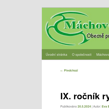
Přejít
Obecně prospěšná společnost
k
hlavnímu
OPS Máchovo 
obsahu
webu
Hlavní
Úvodní stránka
O společnosti
Máchovo
navigační
menu
Navigace
←
Předchozí
pro
příspěvky
IX. ročník 
Publikováno
20.5.2024
| Autor:
Eva 