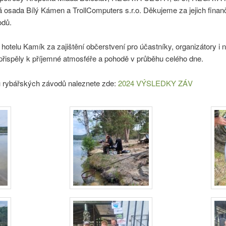
da Bílý Kámen a TrollComputers s.r.o. Děkujeme za jejich finanční
odů.
hotelu Kamík za zajištění občerstvení pro účastníky, organizátory i
řispěly k příjemné atmosféře a pohodě v průběhu celého dne.
ku rybářských závodů naleznete zde:
2024 VÝSLEDKY ZÁV