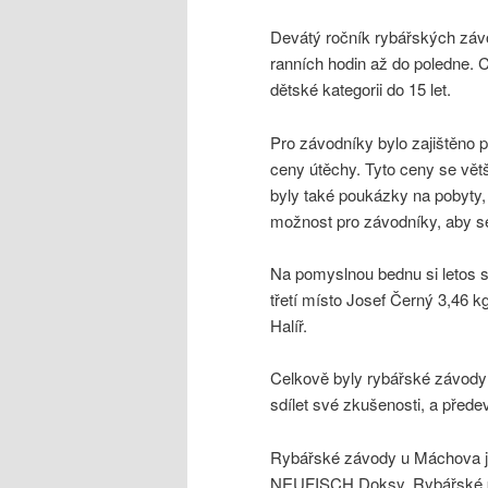
Devátý ročník rybářských závo
ranních hodin až do poledne. C
dětské kategorii do 15 let.
Pro závodníky bylo zajištěno 
ceny útěchy. Tyto ceny se vět
byly také poukázky na pobyty,
možnost pro závodníky, aby se 
Na pomyslnou bednu si letos st
třetí místo Josef Černý 3,46 k
Halíř.
Celkově byly rybářské závody 
sdílet své zkušenosti, a přede
Rybářské závody u Máchova je
NEUFISCH Doksy, Rybářské p