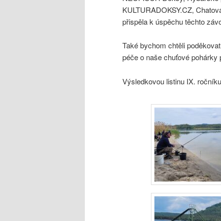
KULTURADOKSY.CZ, Chatová osa
přispěla k úspěchu těchto záv
Také bychom chtěli poděkovat 
péče o naše chuťové pohárky p
Výsledkovou listinu IX. roční