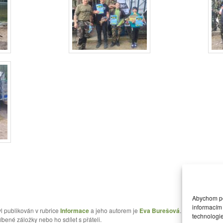
Abychom pos
informacím 
l publikován v rubrice
Informace
a jeho autorem je
Eva Burešová
. Můžete si jeh
technologi
íbené záložky nebo ho sdílet s přáteli.