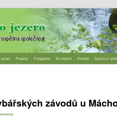
jezero
 jezero
Projekty
Fotogalerie
Ke stažení
Kontakt
Sportovní rybo
rybářských závodů u Mácho
Burešová