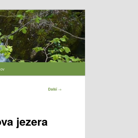
lov
Další
→
va jezera