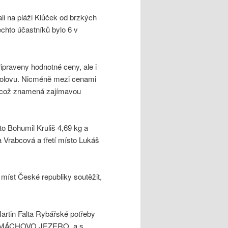
i na pláži Klůček od brzkých
ěchto účastníků bylo 6 v
ipraveny hodnotné ceny, ale i
rybolovu. Nicméně mezi cenami
a, což znamená zajímavou
to Bohumil Kruliš 4,69 kg a
a Vrabcová a třetí místo Lukáš
míst České republiky soutěžit,
rtin Falta Rybářské potřeby
A MÁCHOVO JEZERO, a.s.,