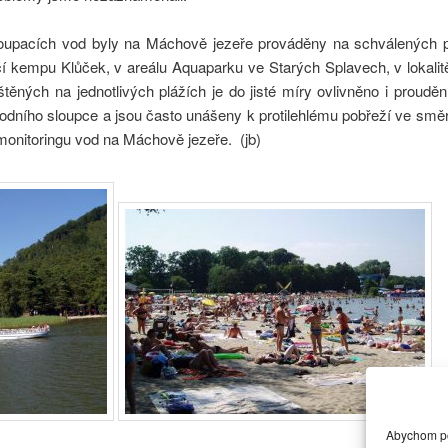
upacích vod byly na Máchově jezeře prováděny na schválených pl
cí kempu Klůček, v areálu Aquaparku ve Starých Splavech, v lokali
ištěných na jednotlivých plážích je do jisté míry ovlivněno i proudě
dního sloupce a jsou často unášeny k protilehlému pobřeží ve směru 
onitoringu vod na Máchově jezeře. (jb)
Abychom pos