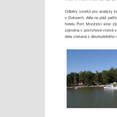
Odběry vzorků pro analýzy ko
v Doksech, dále na pláž patří
hotelu Port. Množství sinic zj
zejména v povrchové vrstvě vo
data získaná z dlouhodobého m