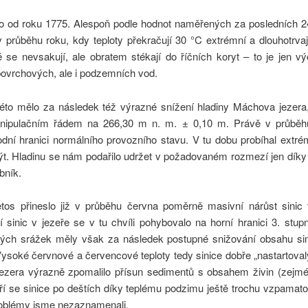
to od roku 1775. Alespoň podle hodnot naměřených za posledních 2
 průběhu roku, kdy teploty překračují 30 °C extrémní a dlouhotrv
é se nevsakují, ale obratem stékají do říčních koryt – to je jen vý
u povrchových, ale i podzemních vod.
léto mělo za následek též výrazné snížení hladiny Máchova jezera,
nipulačním řádem na 266,30 m n. m. ± 0,10 m. Právě v průběhu
ní hranici normálního provozního stavu. V tu dobu probíhal extré
ýt. Hladinu se nám podařilo udržet v požadovaném rozmezí jen díky c
bník.
etos přineslo již v průběhu června poměrně masivní nárůst sinic 
inic v jezeře se v tu chvíli pohybovalo na horní hranici 3. stupn
vých srážek měly však za následek postupné snižování obsahu si
ysoké červnové a červencové teploty tedy sinice dobře „nastartoval
ezera výrazně zpomalilo přísun sedimentů s obsahem živin (zejména
září se sinice po deštích díky teplému podzimu ještě trochu vzpamatov
závažnější problémy jsme nezaznamena