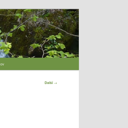
lov
Další
→