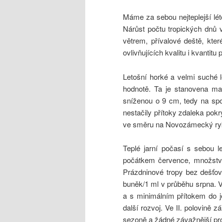
Máme za sebou nejteplejší lé
Nárůst počtu tropických dnů v
větrem, přívalové deště, kter
ovlivňujících kvalitu i kvantit
Letošní horké a velmi suché 
hodnotě. Ta je stanovena ma
sníženou o 9 cm, tedy na spod
nestačily přítoky zdaleka pokr
ve směru na Novozámecký ry
Teplé jarní počasí s sebou l
počátkem července, množství s
Prázdninové tropy bez dešťo
buněk/1 ml v průběhu srpna. V
a s minimálním přítokem do j
další rozvoj. Ve II. polovině 
sezoně a žádné 