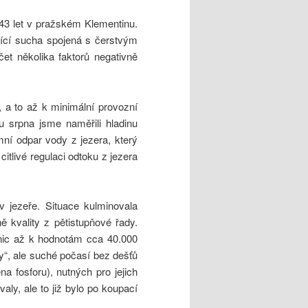
43 let v pražském Klementinu.
ající sucha spojená s čerstvým
čet několika faktorů negativně
 a to až k minimální provozní
 srpna jsme naměřili hladinu
mní odpar vody z jezera, který
itlivé regulaci odtoku z jezera
v jezeře. Situace kulminovala
ě kvality z pětistupňové řady.
nic až k hodnotám cca 40.000
y“, ale suché počasí bez dešťů
 fosforu), nutných pro jejich
aly, ale to již bylo po koupací
li.