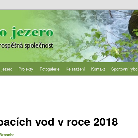
jezero
 jezero
Projekty
Fotogalerie
Ke stažení
Kontakt
Sportovní rybo
pacích vod v roce 2018
í Brosche