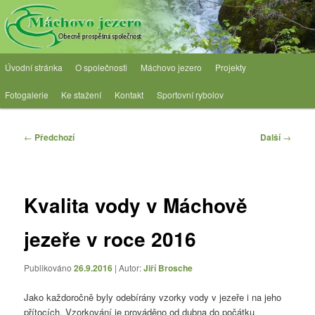
Přejít
Obecně prospěšná společnost
k
hlavnímu
obsahu
OPS Máchovo jezero
Hlavní
webu
Úvodní stránka
O společnosti
Máchovo jezero
Projekty
navigační
menu
Fotogalerie
Ke stažení
Kontakt
Sportovní rybolov
Navigace
←
Předchozí
Další
→
pro
příspěvky
Kvalita vody v Máchově
jezeře v roce 2016
Publikováno
26.9.2016
| Autor:
Jiří Brosche
Jako každoročně byly odebírány vzorky vody v jezeře i na jeho
přítocích. Vzorkování je prováděno od dubna do počátku