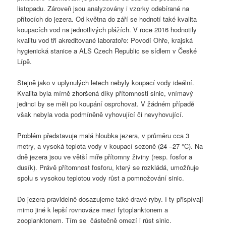
listopadu. Zároveň jsou analyzovány i vzorky odebírané na
přítocích do jezera. Od května do září se hodnotí také kvalita
koupacích vod na jednotlivých plážích. V roce 2016 hodnotily
kvalitu vod tři akreditované laboratoře: Povodí Ohře, krajská
hygienická stanice a ALS Czech Republic se sídlem v České
Lípě.
Stejně jako v uplynulých letech nebyly koupací vody ideální.
Kvalita byla mírně zhoršená díky přítomnosti sinic, vnímavý
jedinci by se měli po koupání osprchovat. V žádném případě
však nebyla voda podmíněně vyhovující či nevyhovující.
Problém představuje malá hloubka jezera, v průměru cca 3
metry, a vysoká teplota vody v koupací sezoně (24 –27 °C). Na
dně jezera jsou ve větší míře přítomny živiny (resp. fosfor a
dusík). Právě přítomnost fosforu, který se rozkládá, umožňuje
spolu s vysokou teplotou vody růst a pomnožování sinic.
Do jezera pravidelně dosazujeme také dravé ryby. I ty přispívají
mimo jiné k lepší rovnováze mezi fytoplanktonem a
zooplanktonem. Tím se částečně omezí i růst sinic.