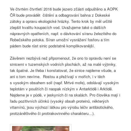
Ve čtvrtém čtvrtletí 2016 bude jezero zčásti odpuštěno a AOPK
ČR bude provádět čištění a odbagrování bahna z Dokeské
zátoky a opravu ekologické hrázky. Tento krok by měl určitě
zlepšit kvalitu koupacích vod. Uvažujeme také o dalších
nápravných opatřeních, např. o dávkování síranu železitého do
Robečského potoka. Síran umožní vysrážení fosforu a tím
pádem bude růst sinic podstatně komplikovanější.
Závěrem nezbývá než připomenout, že ono to opravdu není se
sinicemi v tuzemských vodních plochách, až na malé výjimky,
tak špatné. Je třeba i konstatovat, že sinice najdeme všude, a
ani o tom nevíme. Rostou a přežívají v mořích, i v těch
s vysokým obsahem soli (např. Mrtvé moře), odolávají vysokým
teplotám v pouštích či naopak nízkým v Antarktidě i Arktidě.
Najdeme je v půdě, v jeskyních či na skalách. Pro člověka mají i
řadu pozitivních účinků (vysoký obsah proteinů, některých
vitamínů, jsou výchozí látkou pro výrobu léčiv antibiotického,
protizánětlivého či protirakovinného charakteru…).