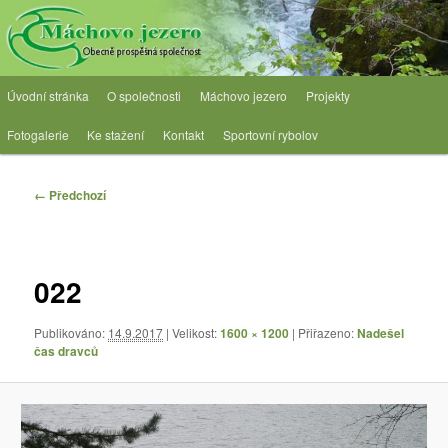
Přejít
Obecně prospěšná společnost
k
hlavnímu
obsahu
OPS Máchovo jezero
Hlavní
webu
Úvodní stránka
O společnosti
Máchovo jezero
Projekty
navigační
menu
Fotogalerie
Ke stažení
Kontakt
Sportovní rybolov
Navigace
← Předchozí
pro
obrázky
022
Publikováno:
14.9.2017
| Velikost:
1600 × 1200
| Přiřazeno:
Nadešel
čas dravců