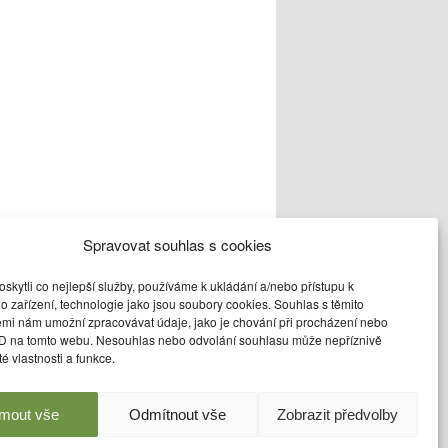
Spravovat souhlas s cookies
kytli co nejlepší služby, používáme k ukládání a/nebo přístupu k
o zařízení, technologie jako jsou soubory cookies. Souhlas s těmito
o
odkaz
uložit
emi nám umožní zpracovávat údaje, jako je chování při procházení nebo
ID na tomto webu. Nesouhlas nebo odvolání souhlasu může nepříznivě
ité vlastnosti a funkce.
jmout vše
Odmítnout vše
Zobrazit předvolby