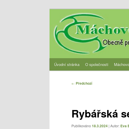
Přejít
Obecně prospěšná společnost
k
hlavnímu
OPS Máchovo 
obsahu
webu
Hlavní
Úvodní stránka
O společnosti
Máchovo
navigační
menu
Navigace
←
Předchozí
pro
příspěvky
Rybářská s
Publikováno
18.3.2024
| Autor:
Eva 