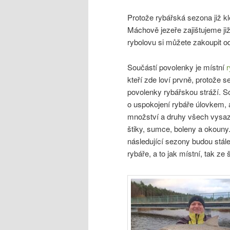
Protože rybářská sezona již kl
Máchově jezeře zajištujeme ji
rybolovu si můžete zakoupit o
Součástí povolenky je místní
r
kteří zde loví prvně, protože s
povolenky rybářskou stráží. S
o uspokojení rybáře úlovkem, a
množství a druhy všech vysazo
štiky, sumce, boleny a okouny.
následující sezony budou stále
rybáře, a to jak místní, tak z