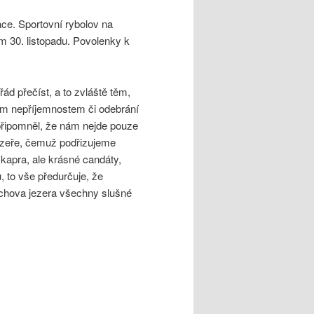
ace. Sportovní rybolov na
 30. listopadu. Povolenky k
řád přečíst, a to zvláště těm,
e tím nepříjemnostem či odebrání
 připomněl, že nám nejde pouze
 jezeře, čemuž podřizujeme
kapra, ale krásné candáty,
, to vše předurčuje, že
Máchova jezera všechny slušné