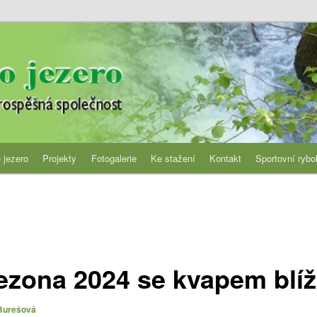
jezero
 jezero
Projekty
Fotogalerie
Ke stažení
Kontakt
Sportovní rybo
ezona 2024 se kvapem blíž
Burešová