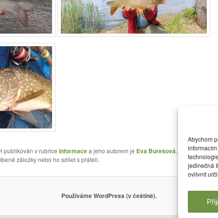
Abychom pos
informacím 
l publikován v rubrice
Informace
a jeho autorem je
Eva Burešová
. Můžete si jeh
technologi
íbené záložky nebo ho sdílet s přáteli.
jedinečná 
ovlivnit urč
Používáme WordPress (v češtině).
Při