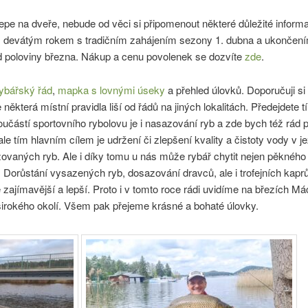
epe na dveře, nebude od věci si připomenout některé důležité inform
ž devátým rokem s tradičním zahájením sezony 1. dubna a ukončením
d poloviny března. Nákup a cenu povolenek se dozvíte
zde
.
ybářský řád
,
mapka s lovnými úseky
a přehled úlovků. Doporučuji si 
e některá místní pravidla liší od řádů na jiných lokalitách. Předejdet
oučástí sportovního rybolovu je i nasazování ryb a zde bych též rád
le tím hlavním cílem je udržení či zlepšení kvality a čistoty vody v
vaných ryb. Ale i díky tomu u nás může rybář chytit nejen pěkného 
 Dorůstání vysazených ryb, dosazování dravců, ale i trofejních kaprů
 zajímavější a lepší. Proto i v tomto roce rádi uvidíme na březích 
e širokého okolí. Všem pak přejeme krásné a bohaté úlovky.