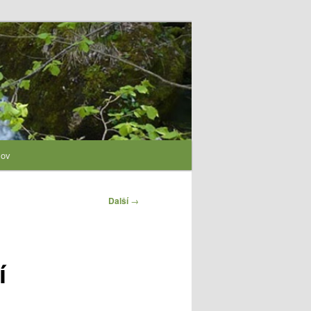
lov
Další
→
í