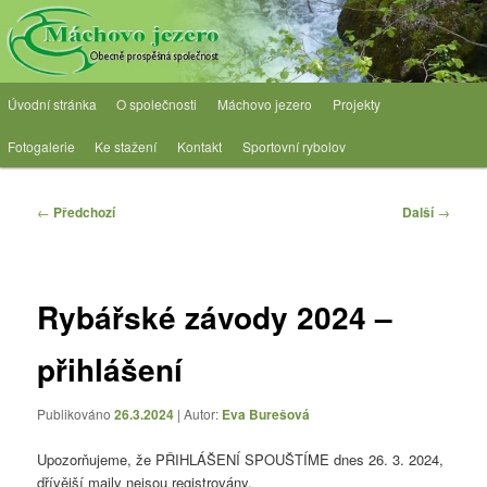
Přejít
Obecně prospěšná společnost
k
hlavnímu
obsahu
OPS Máchovo jezero
Hlavní
webu
Úvodní stránka
O společnosti
Máchovo jezero
Projekty
navigační
menu
Fotogalerie
Ke stažení
Kontakt
Sportovní rybolov
Navigace
←
Předchozí
Další
→
pro
příspěvky
Rybářské závody 2024 –
přihlášení
Publikováno
26.3.2024
| Autor:
Eva Burešová
Upozorňujeme, že PŘIHLÁŠENÍ SPOUŠTÍME dnes 26. 3. 2024,
dřívější maily nejsou registrovány.