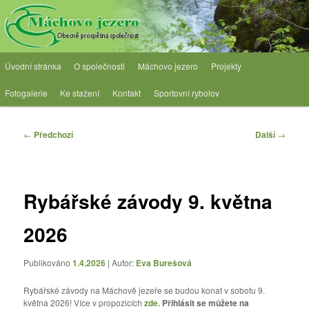
Přejít
Obecně prospěšná společnost
k
hlavnímu
obsahu
OPS Máchovo jezero
Hlavní
webu
Úvodní stránka
O společnosti
Máchovo jezero
Projekty
navigační
menu
Fotogalerie
Ke stažení
Kontakt
Sportovní rybolov
Navigace
←
Předchozí
Další
→
pro
příspěvky
Rybářské závody 9. května
2026
Publikováno
1.4.2026
| Autor:
Eva Burešová
Rybářské závody na Máchově jezeře se budou konat v sobotu 9.
května 2026! Více v propozicích
zde
.
Přihlásit se můžete na