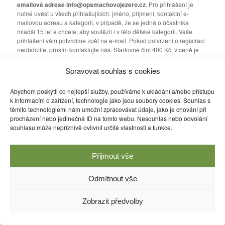
emailové adrese info@opsmachovojezero.cz
. Pro přihlášení je
nutné uvést u všech přihlašujících: jméno, příjmení, kontaktní e-
mailovou adresu a kategorii, v případě, že se jedná o účastníka
mladší 15 let a chcete, aby soutěžil i v této dětské kategorii. Vaše
přihlášení vám potvrdíme zpět na e-mail. Pokud potvrzení o registraci
neobdržíte, prosím kontaktujte nás. Startovné činí 400 Kč, v ceně je
občerstvení.
Spravovat souhlas s cookies
Těšíme se na vaši účast!
Abychom poskytli co nejlepší služby, používáme k ukládání a/nebo přístupu
Příspěvek byl publikován v rubrice
Informace
a jeho autorem je
Eva
k informacím o zařízení, technologie jako jsou soubory cookies. Souhlas s
Burešová
. Můžete si jeho
odkaz
uložit mezi své oblíbené záložky
těmito technologiemi nám umožní zpracovávat údaje, jako je chování při
nebo ho sdílet s přáteli.
procházení nebo jedinečná ID na tomto webu. Nesouhlas nebo odvolání
souhlasu může nepříznivě ovlivnit určité vlastnosti a funkce.
Používáme WordPress (v češtině).
Přijmout vše
Odmítnout vše
Zobrazit předvolby