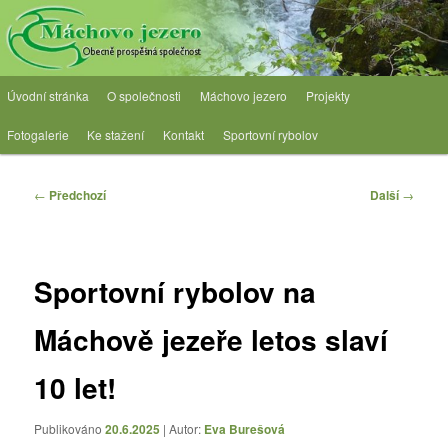
Přejít
Obecně prospěšná společnost
k
hlavnímu
obsahu
OPS Máchovo jezero
Hlavní
webu
Úvodní stránka
O společnosti
Máchovo jezero
Projekty
navigační
menu
Fotogalerie
Ke stažení
Kontakt
Sportovní rybolov
Navigace
←
Předchozí
Další
→
pro
příspěvky
Sportovní rybolov na
Máchově jezeře letos slaví
10 let!
Publikováno
20.6.2025
| Autor:
Eva Burešová