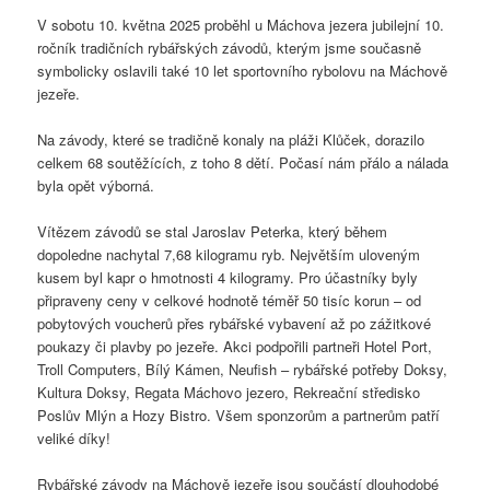
V sobotu 10. května 2025 proběhl u Máchova jezera jubilejní 10.
ročník tradičních rybářských závodů, kterým jsme současně
symbolicky oslavili také 10 let sportovního rybolovu na Máchově
jezeře.
Na závody, které se tradičně konaly na pláži Klůček, dorazilo
celkem 68 soutěžících, z toho 8 dětí. Počasí nám přálo a nálada
byla opět výborná.
Vítězem závodů se stal Jaroslav Peterka, který během
dopoledne nachytal 7,68 kilogramu ryb. Největším uloveným
kusem byl kapr o hmotnosti 4 kilogramy. Pro účastníky byly
připraveny ceny v celkové hodnotě téměř 50 tisíc korun – od
pobytových voucherů přes rybářské vybavení až po zážitkové
poukazy či plavby po jezeře. Akci podpořili partneři Hotel Port,
Troll Computers, Bílý Kámen, Neufish – rybářské potřeby Doksy,
Kultura Doksy, Regata Máchovo jezero, Rekreační středisko
Poslův Mlýn a Hozy Bistro. Všem sponzorům a partnerům patří
veliké díky!
Rybářské závody na Máchově jezeře jsou součástí dlouhodobé