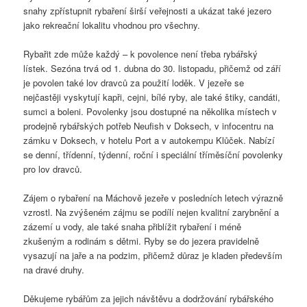
snahy zpřístupnit rybaření širší veřejnosti a ukázat také jezero
jako rekreační lokalitu vhodnou pro všechny.
Rybařit zde může každý – k povolence není třeba rybářský
lístek. Sezóna trvá od 1. dubna do 30. listopadu, přičemž od září
je povolen také lov dravců za použití loděk. V jezeře se
nejčastěji vyskytují kapři, cejni, bílé ryby, ale také štiky, candáti,
sumci a boleni. Povolenky jsou dostupné na několika místech v
prodejně rybářských potřeb Neufish v Doksech, v infocentru na
zámku v Doksech, v hotelu Port a v autokempu Klůček. Nabízí
se denní, třídenní, týdenní, roční i speciální tří­měsíční povolenky
pro lov dravců.
Zájem o rybaření na Máchově jezeře v posledních letech výrazně
vzrostl. Na zvýšeném zájmu se podílí nejen kvalitní zarybnění a
zázemí u vody, ale také snaha přiblížit rybaření i méně
zkušeným a rodinám s dětmi. Ryby se do jezera pravidelně
vysazují na jaře a na podzim, přičemž důraz je kladen především
na dravé druhy.
Děkujeme rybářům za jejich návštěvu a dodržování rybářského