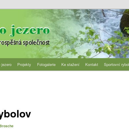
jezero
 jezero
Projekty
Fotogalerie
Ke stažení
Kontakt
Sportovní rybo
ybolov
í Brosche