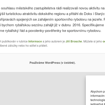
souhlasu městského zastupitelstva rádi realizovali novou aktivitu n
ýšil turistickou atraktivitu dokského regionu a přitáhl do Doks i Star
 přípravách spojených se zahájením sportovního rybolovu na jezeře
li bychom rybářskou sezónu zahájit již v dubnu 2016. Specifikujem
eme rybářský řád a povolenky-pověřenky ke sportovnímu rybolovu.
l publikován v rubrice
Informace
a jeho autorem je
Jiří Brosche
. Můžete si jeho
o
íbené záložky nebo ho sdílet s přáteli.
Používáme WordPress (v češtině).
Abychom pos
informacím 
technologi
jedinečná 