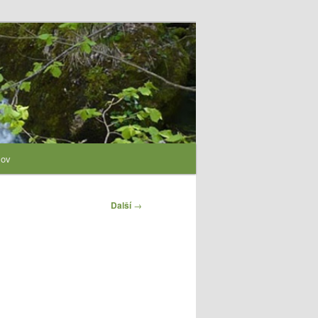
lov
Další
→