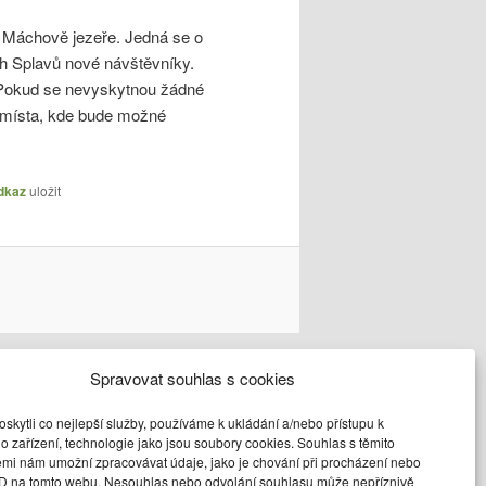
a Máchově jezeře. Jedná se o
ých Splavů nové návštěvníky.
. Pokud se nevyskytnou žádné
e místa, kde bude možné
dkaz
uložit
Spravovat souhlas s cookies
kytli co nejlepší služby, používáme k ukládání a/nebo přístupu k
o zařízení, technologie jako jsou soubory cookies. Souhlas s těmito
emi nám umožní zpracovávat údaje, jako je chování při procházení nebo
ID na tomto webu. Nesouhlas nebo odvolání souhlasu může nepříznivě