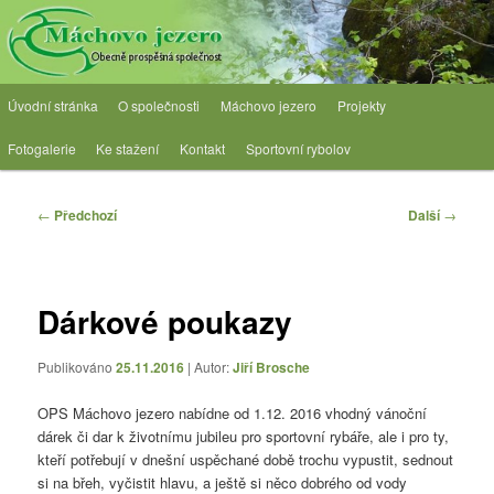
Přejít
Obecně prospěšná společnost
k
hlavnímu
obsahu
OPS Máchovo jezero
Hlavní
webu
Úvodní stránka
O společnosti
Máchovo jezero
Projekty
navigační
menu
Fotogalerie
Ke stažení
Kontakt
Sportovní rybolov
Navigace
←
Předchozí
Další
→
pro
příspěvky
Dárkové poukazy
Publikováno
25.11.2016
| Autor:
Jiří Brosche
OPS Máchovo jezero nabídne od 1.12. 2016 vhodný vánoční
dárek či dar k životnímu jubileu pro sportovní rybáře, ale i pro ty,
kteří potřebují v dnešní uspěchané době trochu vypustit, sednout
si na břeh, vyčistit hlavu, a ještě si něco dobrého od vody