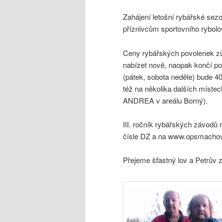
Zahájení letošní rybářské sez
příznivcům sportovního rybolo
Ceny rybářských povolenek zůs
nabízet nově, naopak končí po
(pátek, sobota neděle) bude 4
též na několika dalších míste
ANDREA v
III. ročník rybářských závodů 
čísle DZ a na www.opsmachov
Přejeme šťastný lov a Petrův z