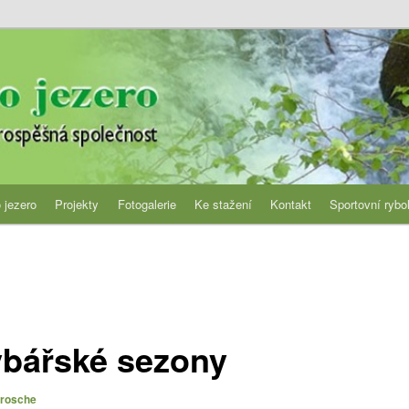
jezero
 jezero
Projekty
Fotogalerie
Ke stažení
Kontakt
Sportovní rybo
ybářské sezony
Brosche