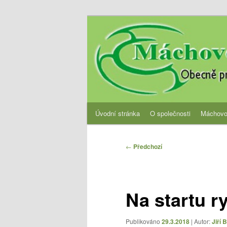
Přejít
Obecně prospěšná společnost
k
hlavnímu
OPS Máchovo 
obsahu
webu
Hlavní
Úvodní stránka
O společnosti
Máchovo
navigační
menu
Navigace
←
Předchozí
pro
příspěvky
Na startu r
Publikováno
29.3.2018
| Autor:
Jiří 