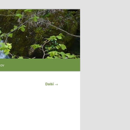
lov
Další
→