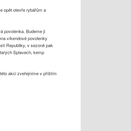
ce opět otevře rybářům a
vá povolenka. Budeme ji
Cena víkendové povolenky
stí Republiky, v sezoně pak
 Starých Splavech, kemp
této akci zveřejníme v příštím