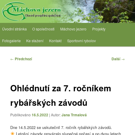
Přejít
Obecně prospěšná společnost
k
hlavnímu
obsahu
OPS Máchovo jezero
Hlavní
webu
Úvodní stránka
O společnosti
Máchovo jezero
Projekty
navigační
menu
Fotogalerie
Ke stažení
Kontakt
Sportovní rybolov
Navigace
←
Předchozí
Další
→
pro
příspěvky
Ohlédnutí za 7. ročníkem
rybářských závodů
Publikováno
16.5.2022
| Autor:
Jana Trmalová
Dne 14.5.2022 se uskutečnil 7. ročník rybářských závodů.
Letošní závody provázelo slunečné počasí a po dvou letech