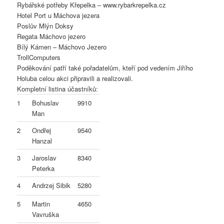
Rybářské potřeby Křepelka – www.rybarkrepelka.cz
Hotel Port u Máchova jezera
Poslův Mlýn Doksy
Regata Máchovo jezero
Bílý Kámen – Máchovo Jezero
TrollComputers
Poděkování patří také pořadatelům, kteří pod vedením Jiřího
Holuba celou akci připravili a realizovali.
Kompletní listina účastníků:
1
Bohuslav
9910
Man
2
Ondřej
9540
Hanzal
3
Jaroslav
8340
Peterka
4
Andrzej Sibik
5280
5
Martin
4650
Vavruška