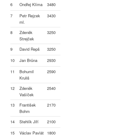
6
Ondřej Klíma
3480
7
Petr Rejzek
3430
ml.
8
Zdeněk
3250
Strejček
9
David Repš
3250
10
Jan Brůna
2930
11
Bohumil
2590
Kruliš
12
Zdeněk
2540
Vašíček
13
František
2170
Bohm
14
Stehlík Jiří
2100
15
Václav Pavlát
1800