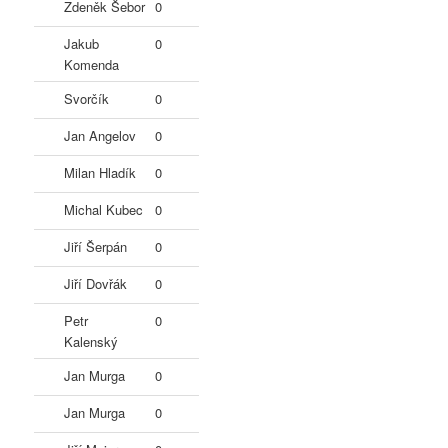
Zdeněk Šebor
0
Jakub
0
Komenda
Svorčík
0
Jan Angelov
0
Milan Hladík
0
Michal Kubec
0
Jiří Šerpán
0
Jiří Dovřák
0
Petr
0
Kalenský
Jan Murga
0
Jan Murga
0