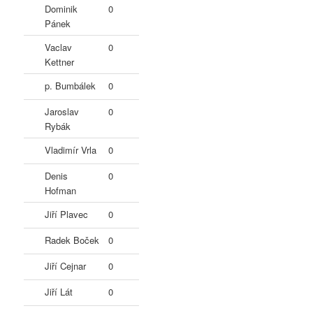
Dominik
0
Pánek
Vaclav
0
Kettner
p. Bumbálek
0
Jaroslav
0
Rybák
Vladimír Vrla
0
Denis
0
Hofman
Jiří Plavec
0
Radek Boček
0
Jiří Cejnar
0
Jiří Lát
0