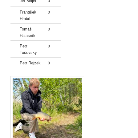
Jiří Majer
0
František
0
Hrabě
Tomáš
0
Halasník
Petr
0
Tošovský
Petr Rejzek
0