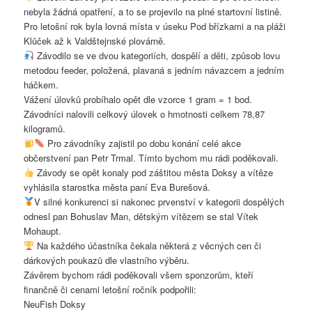
nebyla žádná opatření, a to se projevilo na plné startovní listině.
Pro letošní rok byla lovná místa v úseku Pod břízkami a na pláži
Klůček až k Valdštejnské plovárně.
Závodilo se ve dvou kategoriích, dospělí a děti, způsob lovu
metodou feeder, položená, plavaná s jedním návazcem a jedním
háčkem.
Vážení úlovků probíhalo opět dle vzorce 1 gram = 1 bod.
Závodníci nalovili celkový úlovek o hmotnosti celkem 78,87
kilogramů.
Pro závodníky zajistil po dobu konání celé akce
občerstvení pan Petr Trmal. Tímto bychom mu rádi poděkovali.
Závody se opět konaly pod záštitou města Doksy a vítěze
vyhlásila starostka města paní Eva Burešová.
V silné konkurenci si nakonec prvenství v kategorii dospělých
odnesl pan Bohuslav Man, dětským vítězem se stal Vítek
Mohaupt.
Na každého účastníka čekala některá z věcných cen či
dárkových poukazů dle vlastního výběru.
Závěrem bychom rádi poděkovali všem sponzorům, kteří
finančně či cenami letošní ročník podpořili:
NeuFish Doksy