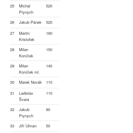
25
Michal
520
Prynych
26
Jakub Pánek
520
27
Martin
160
Kristofek
28
Milan
150
Koníček
29
Milan
140
Koníček ml.
30
Marek Novák
110
31
Ladislav
110
Švara
32
Jakub
90
Prynych
33
Jiří Ulman
50