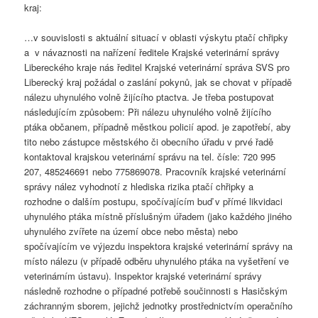
kraj:
…v souvislosti s aktuální situací v oblasti výskytu ptačí chřipky
a v návaznosti na nařízení ředitele Krajské veterinární správy
Libereckého kraje nás ředitel Krajské veterinární správa SVS pro
Liberecký kraj požádal o zaslání pokynů, jak se chovat v případě
nálezu uhynulého volně žijícího ptactva. Je třeba postupovat
následujícím způsobem: Při nálezu uhynulého volně žijícího
ptáka občanem, případně městkou policií apod. je zapotřebí, aby
tito nebo zástupce městského či obecního úřadu v prvé řadě
kontaktoval krajskou veterinární správu na tel. čísle: 720 995
207, 485246691 nebo 775869078. Pracovník krajské veterinární
správy nález vyhodnotí z hlediska rizika ptačí chřipky a
rozhodne o dalším postupu, spočívajícím buď v přímé likvidaci
uhynulého ptáka místně příslušným úřadem (jako každého jiného
uhynulého zvířete na území obce nebo města) nebo
spočívajícím ve výjezdu inspektora krajské veterinární správy na
místo nálezu (v případě odběru uhynulého ptáka na vyšetření ve
veterinárním ústavu). Inspektor krajské veterinární správy
následně rozhodne o případné potřebě součinnosti s Hasičským
záchranným sborem, jejichž jednotky prostřednictvím operačního