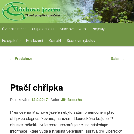
Přejít
Obecně prospěšná společnost
k
hlavnímu
obsahu
OPS Máchovo jezero
Hlavní
webu
Úvodní stránka
O společnosti
Máchovo jezero
Projekty
navigační
menu
Fotogalerie
Ke stažení
Kontakt
Sportovní rybolov
Navigace
←
Předchozí
Další
→
pro
příspěvky
Ptačí chřipka
Publikováno
13.2.2017
| Autor:
Jiří Brosche
Přestože na Máchově jezeře nebylo zatím onemocnění ptačí
chřipkou diagnostikováno, na území Libereckého kraje je již
ohnisek několik. Níže proto upozorňujeme na následující
informace, které vydala Krajská veterinární správa pro Liberecký