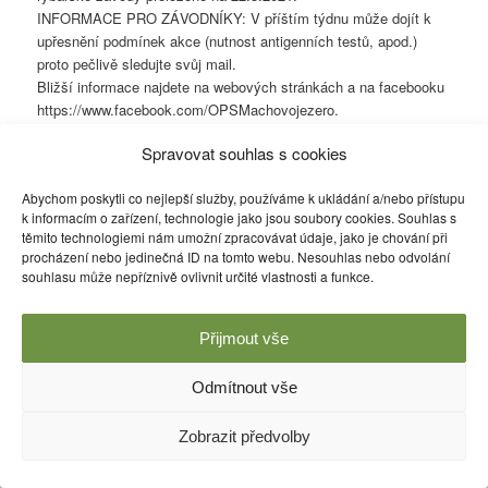
INFORMACE PRO ZÁVODNÍKY: V příštím týdnu může dojít k
upřesnění podmínek akce (nutnost antigenních testů, apod.)
proto pečlivě sledujte svůj mail.
Bližší informace najdete na webových stránkách a na facebooku
https://www.facebook.com/OPSMachovojezero.
Spravovat souhlas s cookies
Děkujeme za pochopení.
DZ Pozvánka ryb. závody_korektura
Abychom poskytli co nejlepší služby, používáme k ukládání a/nebo přístupu
Příspěvek byl publikován v rubrice
Informace
,
Sportovní rybolov
,
k informacím o zařízení, technologie jako jsou soubory cookies. Souhlas s
Tiskové zprávy
a jeho autorem je
Jana Trmalová
. Můžete si jeho
těmito technologiemi nám umožní zpracovávat údaje, jako je chování při
odkaz
uložit mezi své oblíbené záložky nebo ho sdílet s přáteli.
procházení nebo jedinečná ID na tomto webu. Nesouhlas nebo odvolání
souhlasu může nepříznivě ovlivnit určité vlastnosti a funkce.
Používáme WordPress (v češtině).
Přijmout vše
Odmítnout vše
Zobrazit předvolby