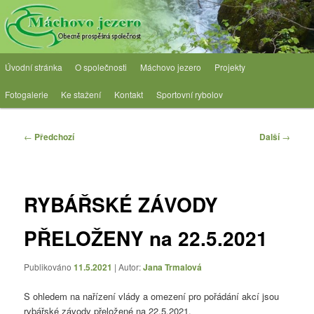
Přejít
Obecně prospěšná společnost
k
hlavnímu
obsahu
OPS Máchovo jezero
Hlavní
webu
Úvodní stránka
O společnosti
Máchovo jezero
Projekty
navigační
menu
Fotogalerie
Ke stažení
Kontakt
Sportovní rybolov
Navigace
←
Předchozí
Další
→
pro
příspěvky
RYBÁŘSKÉ ZÁVODY
PŘELOŽENY na 22.5.2021
Publikováno
11.5.2021
| Autor:
Jana Trmalová
S ohledem na nařízení vlády a omezení pro pořádání akcí jsou
rybářské závody přeložené na 22.5.2021.