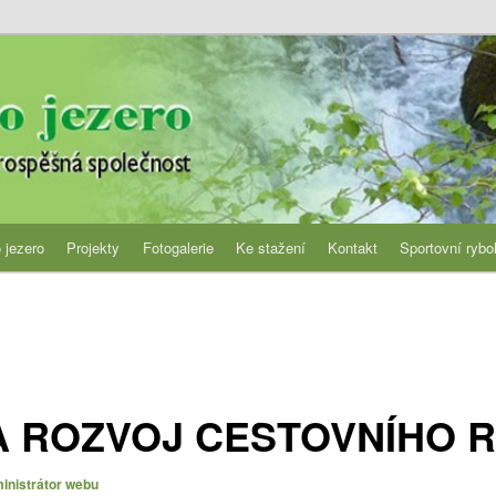
jezero
 jezero
Projekty
Fotogalerie
Ke stažení
Kontakt
Sportovní rybo
A ROZVOJ CESTOVNÍHO 
inistrátor webu