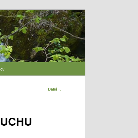
lov
Další
→
RUCHU