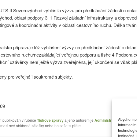
UTS II Severovýchod vyhlásila výzvu pro předkládání žádosti o dotac
od, oblast podpory 3. 1 Rozvoj základní infrastruktury a doprovodný
ngové a koordinační aktivity v oblasti cestovního ruchu. Délka trvání
alsko připravuje též vyhlášení výzvy na předkládání žádostí o dota
cestovního ruchu/nezakládající veřejnou podporu a fishe 4 Podpora c
kční uzávěrky není ještě výzva zveřejněna, její ukončení se však pl
ny pro veřejné i soukromé subjekty.
009
Abychom pos
l publikován v rubrice
Tiskové zprávy
a jeho autorem je
Administrátor webu
. Můž
informacím 
 mezi své oblíbené záložky nebo ho sdílet s přáteli.
technologi
jedinečná 