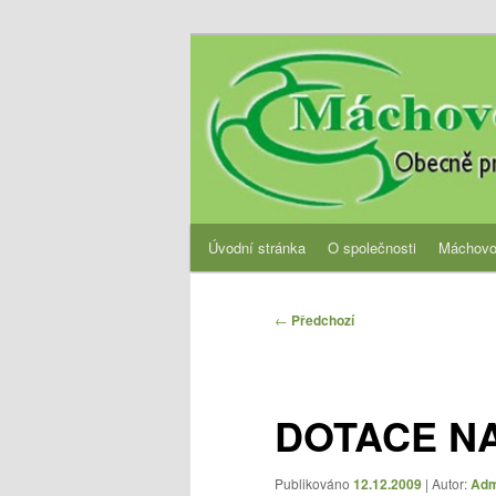
Přejít
Obecně prospěšná společnost
k
hlavnímu
OPS Máchovo 
obsahu
webu
Hlavní
Úvodní stránka
O společnosti
Máchovo
navigační
menu
Navigace
←
Předchozí
pro
příspěvky
DOTACE N
Publikováno
12.12.2009
| Autor:
Adm