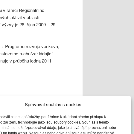
i v rámci Regionálního
ch aktivit v oblasti
 výzvy je 26. října 2009 – 29.
ci z Programu rozvoje venkova,
estovního ruchu/zakládající
ánuje v průběhu ledna 2011.
Spravovat souhlas s cookies
kytli co nejlepší služby, používáme k ukládání a/nebo přístupu k
ete si jeho
o zařízení, technologie jako jsou soubory cookies. Souhlas s těmito
emi nám umožní zpracovávat údaje, jako je chování při procházení nebo
ID na tomto webu. Nesouhlas nebo odvolání souhlasu může nepříznivě