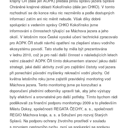
krajiny ČR (dále jen AOPK) předala plnou správu jezera Správě
Chráněné krajinné oblasti Kokořínsko (dále jen CHKO). V tomto
rozhodnutí se do konce roku nic nezměnilo a podle dostupných
informací zatím ani nic měnit nebude. Však díky dobré
spolupráci s vedením správy CHKO Kokořínsko jsme
informováni o činnostech týkající se Máchova jezera a jeho
okolí. V letošním roce České vysoké učení technické zpracovalo
pro AOPK ČR studii návrhů opatření na zlepšení stavu vodního
ekosystému povodí. Tato studie by měla být prezentována
v lednu 2010, což je pro naší další činnost v následujících letech
velmi zásadní! AOPK ČR tímto dokumentem stanoví jakou další
strategii, jaké další aktivity zvolí pro zajištění čistoty vod jezera
při ponechání původní myšlenky rekreační vodní plochy. Od
května letošního roku jsme zajistili pravidelný monitoring vod
Máchova jezera. Tento monitoring jsme po konzultaci a
doporučení předními odborníky upravili tak, aby jeho výstupy
byly efektivní a srovnatelné pro další potřeby. Tímto bychom rádi
poděkovali za finanční podporu monitoringu 2009 a to především
Městu Doksy, společnosti REGATA ČECHY, a. s., společnosti
REGIO Máchova kraje, a. s. a Sdružení pro rozvoj Starých
Splavů. Na podporu ochrany životního prostředí v souladu
s rozvojem cestovního ruchu, nyní ve spolupráci se správou