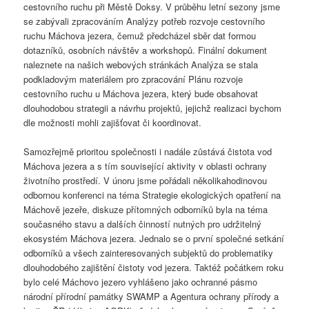
cestovního ruchu při Městě Doksy. V průběhu letní sezony jsme
se zabývali zpracováním Analýzy potřeb rozvoje cestovního
ruchu Máchova jezera, čemuž předcházel sběr dat formou
dotazníků, osobních návštěv a workshopů. Finální dokument
naleznete na našich webových stránkách Analýza se stala
podkladovým materiálem pro zpracování Plánu rozvoje
cestovního ruchu u Máchova jezera, který bude obsahovat
dlouhodobou strategii a návrhu projektů, jejichž realizaci bychom
dle možnosti mohli zajišťovat či koordinovat.
Samozřejmě prioritou společnosti i nadále zůstává čistota vod
Máchova jezera a s tím související aktivity v oblasti ochrany
životního prostředí. V únoru jsme pořádali několikahodinovou
odbornou konferenci na téma Strategie ekologických opatření na
Máchově jezeře, diskuze přítomných odborníků byla na téma
současného stavu a dalších činností nutných pro udržitelný
ekosystém Máchova jezera. Jednalo se o první společné setkání
odborníků a všech zainteresovaných subjektů do problematiky
dlouhodobého zajištění čistoty vod jezera. Taktéž počátkem roku
bylo celé Máchovo jezero vyhlášeno jako ochranné pásmo
národní přírodní památky SWAMP a Agentura ochrany přírody a