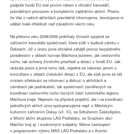
podpoře fondů EU stal prvním rokem s oficiální kanceláří,
pravidelným provozem a kompletním zajištěním aktivit. Přesto,
že Vás o našich aktivitách pravidelně informujeme, dovolujeme si
udělat malé ohlédnutí nad zásadními věcmi roku.
Na přelomu roku 2008/2009 probíhaly činnosti spojené se
zařízením kanceláře společnosti, která sídlí v budově zámku v
Doksech. Již v únoru jsme oficiálně zahájili provoz bezplatného
poradenství v oblasti rozvoje Máchova jezerem, jak cestovního
ruchu, tak ochrany životního prostředí a dotací z fondů EU. Jak
ukázala praxe a jsme tomu rádi, nejedná se nakonec jenom o
konzultace v oblasti získávání dotací z EU, ale stali jsme se též
místem střetávání se informací a diskuzí o aktivitách a
záměrech jak podnikatelů, tak společností zaměřených na
koordinaci cestovního ruchu různých částí turistického regionu
Máchova kraje. Nejenom na přípravě projektů, ale i na koordinaci
jednotlivých aktivit úzce spolupracujeme např. s Městským
kulturním zařízením Doksy (vč. IC), se Sdružením Českolipsko,
s Místní akční skupinou LAG Podralsko, se Svazkem obcí
Máchův kraj aj. i soukromými subjekty. Máme zastoupení
v programovém výboru MAS LAG Podralsko a v Komisi