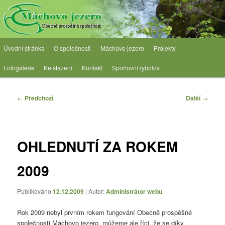
Přejít
Obecně prospěšná společnost
k
hlavnímu
obsahu
OPS Máchovo jezero
Hlavní
webu
Úvodní stránka
O společnosti
Máchovo jezero
Projekty
navigační
menu
Fotogalerie
Ke stažení
Kontakt
Sportovní rybolov
Navigace
←
Předchozí
Další
→
pro
příspěvky
OHLEDNUTÍ ZA ROKEM
2009
Publikováno
12.12.2009
| Autor:
Administrátor webu
Rok 2009 nebyl prvním rokem fungování Obecně prospěšné
společnosti Máchovo jezero, můžeme ale říci, že se díky