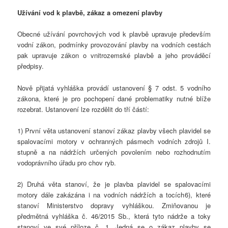
Užívání vod k plavbě, zákaz a omezení plavby
Obecné užívání povrchových vod k plavbě upravuje především
vodní zákon, podmínky provozování plavby na vodních cestách
pak upravuje zákon o vnitrozemské plavbě a jeho prováděcí
předpisy.
Nově přijatá vyhláška provádí ustanovení § 7 odst. 5 vodního
zákona, které je pro pochopení dané problematiky nutné blíže
rozebrat. Ustanovení lze rozdělit do tří částí:
1) První věta ustanovení stanoví zákaz plavby všech plavidel se
spalovacími motory v ochranných pásmech vodních zdrojů I.
stupně a na nádržích určených povolením nebo rozhodnutím
vodoprávního úřadu pro chov ryb.
2) Druhá věta stanoví, že je plavba plavidel se spalovacími
motory dále zakázána i na vodních nádržích a tocích 6), které
stanoví Ministerstvo dopravy vyhláškou. Zmiňovanou je
předmětná vyhláška č. 46/2015 Sb., která tyto nádrže a toky
stanoví ve své příloze č. 1. Jedná se o zákaz plavby se