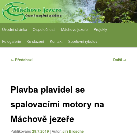
Přejít
Obecně prospěšná společnost
k
hlavnímu
obsahu
OPS Máchovo jezero
Hlavní
webu
Úvodní stránka
O společnosti
Máchovo jezero
Projekty
navigační
menu
Fotogalerie
Ke stažení
Kontakt
Sportovní rybolov
Navigace
←
Předchozí
Další
→
pro
příspěvky
Plavba plavidel se
spalovacími motory na
Máchově jezeře
Publikováno
29.7.2019
| Autor:
Jiří Brosche