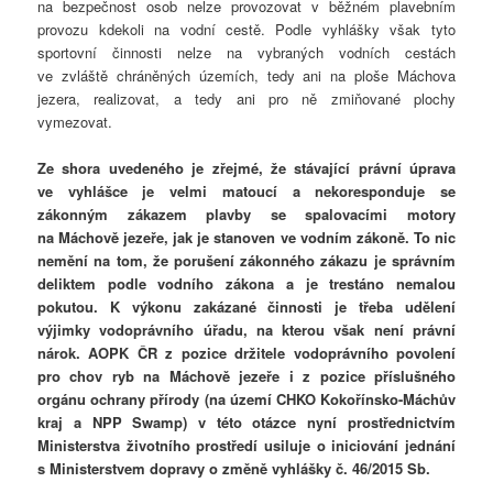
na bezpečnost osob nelze provozovat v běžném plavebním
provozu kdekoli na vodní cestě. Podle vyhlášky však tyto
sportovní činnosti nelze na vybraných vodních cestách
ve zvláště chráněných územích, tedy ani na ploše Máchova
jezera, realizovat, a tedy ani pro ně zmiňované plochy
vymezovat.
Ze shora uvedeného je zřejmé, že stávající právní úprava
ve vyhlášce je velmi matoucí a nekoresponduje se
zákonným zákazem plavby se spalovacími motory
na Máchově jezeře, jak je stanoven ve vodním zákoně. To nic
nemění na tom, že porušení zákonného zákazu je správním
deliktem podle vodního zákona a je trestáno nemalou
pokutou. K výkonu zakázané činnosti je třeba udělení
výjimky vodoprávního úřadu, na kterou však není právní
nárok. AOPK ČR z pozice držitele vodoprávního povolení
pro chov ryb na Máchově jezeře i z pozice příslušného
orgánu ochrany přírody (na území CHKO Kokořínsko-Máchův
kraj a NPP Swamp) v této otázce nyní prostřednictvím
Ministerstva životního prostředí usiluje o iniciování jednání
s Ministerstvem dopravy o změně vyhlášky č. 46/2015 Sb.