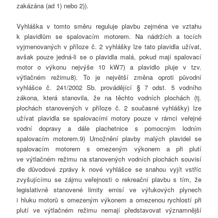
zakázána (ad 1) nebo 2)).
Vyhláška v tomto směru reguluje plavbu zejména ve vztahu
k plavidlům se spalovacím motorem. Na nádržích a tocích
vyjmenovaných v příloze č. 2 vyhlášky lze tato plavidla užívat,
avšak pouze jedná-li se o plavidla malá, pokud mají spalovací
motor o výkonu nejvýše 10 kW 7) a plavidlo pluje v tzv.
výtlačném režimu 8). To je největší změna oproti původní
vyhlášce č. 241/2002 Sb. provádějící § 7 odst. 5 vodního
zákona, která stanovila, že na těchto vodních plochách (tj.
plochách stanovených v příloze č. 2 současné vyhlášky) lze
užívat plavidla se spalovacími motory pouze v rámci veřejné
vodní dopravy a dále plachetnice s pomocným lodním
spalovacím motorem.9) Umožnění plavby malých plavidel se
spalovacím motorem s omezeným výkonem a při plutí
ve výtlačném režimu na stanovených vodních plochách souvisí
dle důvodové zprávy k nové vyhlášce se snahou vyjít vstříc
zvyšujícímu se zájmu veřejnosti o rekreační plavbu s tím, že
legislativně stanovené limity emisí ve výfukových plynech
i hluku motorů s omezeným výkonem a omezenou rychlostí při
plutí ve výtlačném režimu nemají představovat významnější