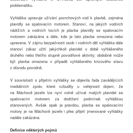
problematiku.
Vyhláška upravuje užívání povrchových vod k plavbě, zejména
plavidly se spalovacím motorem. Stanoví, na jakých vodních
nádržích a vodních tocích je plavba plavidly se spalovacím
motorem zakázána a dále, kde je tato plavba omezena nebo
upravena. V zájmu bezpečnosti osob i vodních děl vyhláška dále
stanoví zákaz užití jakýchkoli plavidel v době vyhlášeného
druhého nebo třetího stupně povodňové aktivity; obdobně může
být plavba omezena v případě vyhlášeného krizového stavu
z důvodu povodně.
V souvislosti s přijetím vyhlášky se objevila řada zavádějících
mediálních zpráv, které vzbudily u veřejnosti dojem, že
na Máchově jezeře lze nyní volně užívat malých plavidel se
spalovacím motorem za dodržení podmínek vyhláškou
stanovených. Avšak opak je pravdou, plavba se spalovacími
motory je na Máchově jezeře i přes přijetí jmenované vyhlášky
nadále zakázána.
Definice některých pojmů