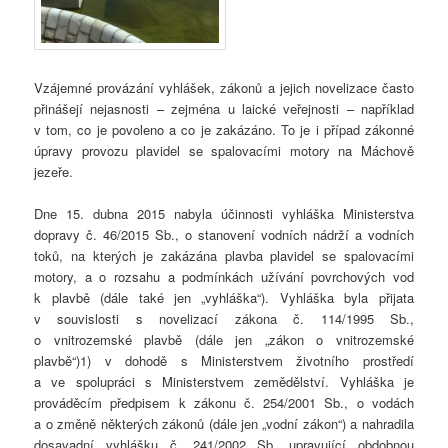
Vzájemné provázání vyhlášek, zákonů a jejich novelizace často
přinášejí nejasnosti – zejména u laické veřejnosti – například
v tom, co je povoleno a co je zakázáno. To je i případ zákonné
úpravy provozu plavidel se spalovacími motory na Máchově
jezeře.
Dne 15. dubna 2015 nabyla účinnosti vyhláška Ministerstva
dopravy č. 46/2015 Sb., o stanovení vodních nádrží a vodních
toků, na kterých je zakázána plavba plavidel se spalovacími
motory, a o rozsahu a podmínkách užívání povrchových vod
k plavbě (dále také jen „vyhláška“). Vyhláška byla přijata
v souvislosti s novelizací zákona č. 114/1995 Sb.,
o vnitrozemské plavbě (dále jen „zákon o vnitrozemské
plavbě“)1) v dohodě s Ministerstvem životního prostředí
a ve spolupráci s Ministerstvem zemědělství. Vyhláška je
prováděcím předpisem k zákonu č. 254/2001 Sb., o vodách
a o změně některých zákonů (dále jen „vodní zákon“) a nahradila
dosavadní vyhlášku č. 241/2002 Sb. upravující obdobnou