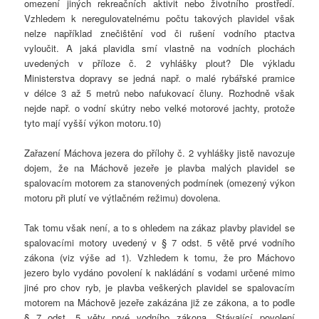
omezení jiných rekreačních aktivit nebo životního prostředí.
Vzhledem k neregulovatelnému počtu takových plavidel však
nelze například znečištění vod či rušení vodního ptactva
vyloučit. A jaká plavidla smí vlastně na vodních plochách
uvedených v příloze č. 2 vyhlášky plout? Dle výkladu
Ministerstva dopravy se jedná např. o malé rybářské pramice
v délce 3 až 5 metrů nebo nafukovací čluny. Rozhodně však
nejde např. o vodní skútry nebo velké motorové jachty, protože
tyto mají vyšší výkon motoru.10)
Zařazení Máchova jezera do přílohy č. 2 vyhlášky jistě navozuje
dojem, že na Máchově jezeře je plavba malých plavidel se
spalovacím motorem za stanovených podmínek (omezený výkon
motoru při plutí ve výtlačném režimu) dovolena.
Tak tomu však není, a to s ohledem na zákaz plavby plavidel se
spalovacími motory uvedený v § 7 odst. 5 větě prvé vodního
zákona (viz výše ad 1). Vzhledem k tomu, že pro Máchovo
jezero bylo vydáno povolení k nakládání s vodami určené mimo
jiné pro chov ryb, je plavba veškerých plavidel se spalovacím
motorem na Máchově jezeře zakázána již ze zákona, a to podle
§ 7 odst. 5 věty prvé vodního zákona. Stávající povolení