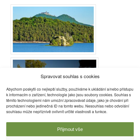
Spravovat souhlas s cookies
Abychom poskytli co nejlepší služby, používáme k ukládání a/nebo přístupu
k informacím o zařízení, technologie jako jsou soubory cookies. Souhlas s
těmito technologiemi nám umožní zpracovávat údaje, jako je chování při
procházení nebo jedinečná ID na tomto webu. Nesouhlas nebo odvolání
souhlasu může nepříznivě ovlivnit určité vlastnosti a funkce.
Příspěvek byl publikován v rubrice
Informace
a jeho autorem je
Jiří
Brosche
. Můžete si jeho
odkaz
uložit mezi své oblíbené záložky
Přijmout vše
nebo ho sdílet s přáteli.