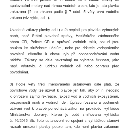
spalovacími motory nad rámec vodních ploch, kde je tato plavba
zakázána již ze zákona podle § 7 odst. 5 věty prvé vodního
zákona (viz výše, ad 1).
Uvedené zákazy plavby ad 1) a 2) neplatí pro plavidla vybraných
osob, např. Státní plavební správy, Hasičského záchranného
sboru ČR, Policie ČR a správců vodních toků, pokud jsou
použita ke služebním účelům, nebo pro držitele vodoprávního
povolení určeného k chovu ryb při obhospodařování vodní
nádrže. Zákazy se dále nevztahují na vybrané činnosti, jako
např. výstavbu či údržbu vodních děl nebo ochranu před
povodněmi.
3) Podle věty třetí jmenovaného ustanovení dále platí, že
povrchové vody lze užívat k plavbě jen tak, aby při ní nedošlo
k ohrožení zájmů rekreace, jakosti vod a vodních ekosystémů,
bezpečnosti osob a vodních děl. Úpravu rozsahu a podmínek
užívání vod k plavbě ponechává zákon na prováděcí vyhlášce
Ministerstva dopravy, kterou je opět zmiňovaná vyhláška
č. 46/2015 Sb. Toto ustanovení ve spojení s vyhláškou stanoví
rozsah omezení plavby pouze tam, kde není plavba zákonem