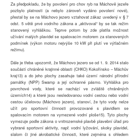
Za předpokladu, že by povolení pro chov ryb na Máchově jezeře
pozbylo platnosti (a nebylo zároveň vydáno povolení nové),
přestal by se na Máchovo jezero vztahovat zákaz uvedený v § 7
odst. 5 větě prvé vodního zákona a „aktivoval“ by se tak režim
stanovený vyhláškou. Teprve potom by zde platila možnost
užívání malých plavidel se spalovacím motorem za stanovených
podmínek (výkon motoru nejvýše 10 kW při plutí ve výtlačném
režimu).
Dále je třeba upozornit, že Máchovo jezero se od 1. 9. 2014 stalo
součástí chráněné krajinné oblasti (CHKO) Kokořínsko – Máchův
kraj13) a do jeho plochy zasahuje také území národní přírodní
památky (NPP) Swamp a její ochranné pásmo. Vyhláška pro
povrchové vody, které se nachází ve zvláště chráněných
územích14) a které jsou nesledovanou vodní cestou nebo vodní
cestou účelovou (Máchovo jezero), stanoví, že tyto vody nelze
užít pro sportovní činnosti provozované s plavidlem se
spalovacím motorem na vymezené vodní ploše15). Tyto plochy
vymezuje podle zákona o vnitrozemské plavbě plavební úřad pro
vybrané sportovní aktivity, např. vodní lyžování, skoky plavidel,
slalom či jiné akrobatické činnosti, které zejména s ohledem