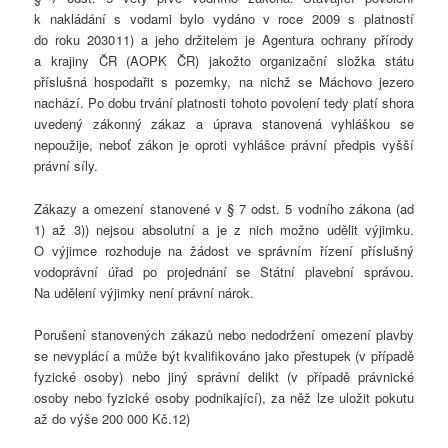
k nakládání s vodami bylo vydáno v roce 2009 s platností
do roku 2030 11) a jeho držitelem je Agentura ochrany přírody
a krajiny ČR (AOPK ČR) jakožto organizační složka státu
příslušná hospodařit s pozemky, na nichž se Máchovo jezero
nachází. Po dobu trvání platnosti tohoto povolení tedy platí shora
uvedený zákonný zákaz a úprava stanovená vyhláškou se
nepoužije, neboť zákon je oproti vyhlášce právní předpis vyšší
právní síly.
Zákazy a omezení stanovené v § 7 odst. 5 vodního zákona (ad
1) až 3)) nejsou absolutní a je z nich možno udělit výjimku.
O výjimce rozhoduje na žádost ve správním řízení příslušný
vodoprávní úřad po projednání se Státní plavební správou.
Na udělení výjimky není právní nárok.
Porušení stanovených zákazů nebo nedodržení omezení plavby
se nevyplácí a může být kvalifikováno jako přestupek (v případě
fyzické osoby) nebo jiný správní delikt (v případě právnické
osoby nebo fyzické osoby podnikající), za něž lze uložit pokutu
až do výše 200 000 Kč.12)