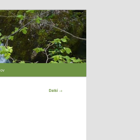
lov
Další
→