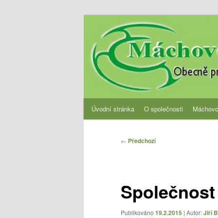
Přejít
Obecně prospěšná společnost
k
hlavnímu
OPS Máchovo 
obsahu
webu
Hlavní
Úvodní stránka
O společnosti
Máchovo
navigační
menu
Navigace
←
Předchozí
pro
příspěvky
Společnost
Publikováno
19.2.2015
| Autor:
Jiří 