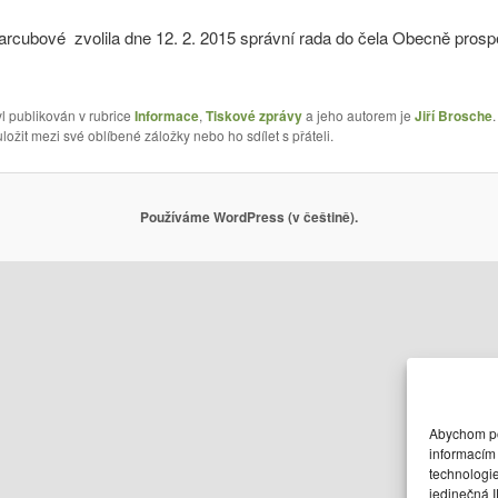
Harcubové zvolila dne 12. 2. 2015 správní rada do čela Obecně pro
l publikován v rubrice
Informace
,
Tiskové zprávy
a jeho autorem je
Jiří Brosche
ložit mezi své oblíbené záložky nebo ho sdílet s přáteli.
Používáme WordPress (v češtině).
Abychom pos
informacím 
technologi
jedinečná 