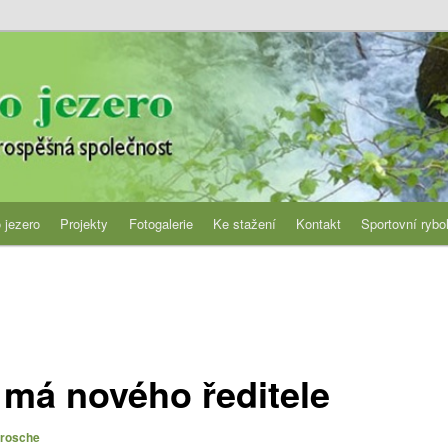
jezero
 jezero
Projekty
Fotogalerie
Ke stažení
Kontakt
Sportovní rybo
 má nového ředitele
Brosche