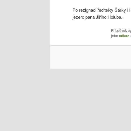
Po rezignaci ředitelky Šárky 
jezero pana Jiřího Holuba.
Příspěvek by
jeho
odkaz
u