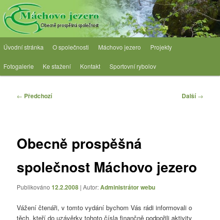
Přejít
Obecně prospěšná společnost
k
hlavnímu
obsahu
OPS Máchovo jezero
Hlavní
webu
Úvodní stránka
O společnosti
Máchovo jezero
Projekty
navigační
menu
Fotogalerie
Ke stažení
Kontakt
Sportovní rybolov
Navigace
←
Předchozí
Další
→
pro
příspěvky
Obecně prospěšná
společnost Máchovo jezero
Publikováno
12.2.2008
| Autor:
Administrátor webu
Vážení čtenáři, v tomto vydání bychom Vás rádi informovali o
těch, kteří do uzávěrky tohoto čísla finančně podpořili aktivity