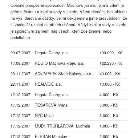
Obecně prospěšné společnosti Máchovo jezero, jejímž cílem je
péče o čistotu a kvalitu vody v jezeře. Všem dárcům, bez ohledu
na výši darované částky, velmi děkujeme a jsme přesvědčeni, že
si zaslouží uznání ostatních občanů. Vždyť kvalita vody v jezeře
je společným zájmem nás všech, kteří zde žijeme, nebo
podnikáme.
20.07.2007
Regata Čechy, a.s.
100.000,- Kč
17.09.2007
REGIO Máchova kraje, a.s.
122.230,- Kč
28.11.2007
AQUAPARK Staré Splavy, s.r.o.
40.000,- Kč
28.11.2007
REALVOX, a.s.
10.000,- Kč
12.12.2007
Regata Čechy, a.s.
4.000,- Kč
17.12.2007
TESAŘOVÁ Ivana
5.000,- Kč
17.12.2007
NYČ Milan
3.000,- Kč
17.12.2007
MUDr. TRUHLÁŘOVÁ Ludmila
1.000,- Kč
17.12.2007
PLESAR Miroslav
2.000,- Kč