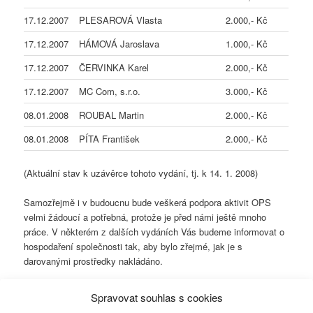
17.12.2007
PLESAROVÁ Vlasta
2.000,- Kč
17.12.2007
HÁMOVÁ Jaroslava
1.000,- Kč
17.12.2007
ČERVINKA Karel
2.000,- Kč
17.12.2007
MC Com, s.r.o.
3.000,- Kč
08.01.2008
ROUBAL Martin
2.000,- Kč
08.01.2008
PÍTA František
2.000,- Kč
(Aktuální stav k uzávěrce tohoto vydání, tj. k 14. 1. 2008)
Samozřejmě i v budoucnu bude veškerá podpora aktivit OPS
velmi žádoucí a potřebná, protože je před námi ještě mnoho
práce. V některém z dalších vydáních Vás budeme informovat o
hospodaření společnosti tak, aby bylo zřejmé, jak je s
darovanými prostředky nakládáno.
Závěrem bychom chtěli ještě jednou všem za jejich finanční, ale
Spravovat souhlas s cookies
i morální pomoc poděkovat.