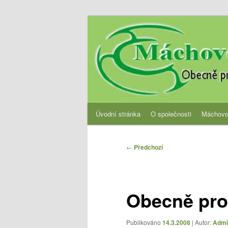
Přejít
Obecně prospěšná společnost
k
hlavnímu
OPS Máchovo 
obsahu
webu
Hlavní
Úvodní stránka
O společnosti
Máchovo
navigační
menu
Navigace
←
Předchozí
pro
příspěvky
Obecně pro
Publikováno
14.3.2008
| Autor:
Admi