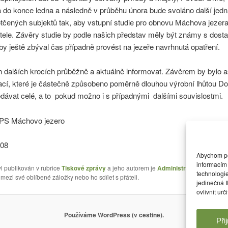
do konce ledna a následně v průběhu února bude svoláno další jedn
otčených subjektů tak, aby vstupní studie pro obnovu Máchova jezer
tele. Závěry studie by podle našich představ měly být známy s dos
by ještě zbýval čas případně provést na jezeře navrhnutá opatření.
dalších krocích průběžně a aktuálně informovat. Závěrem by bylo as
í, které je částečně způsobeno poměrně dlouhou výrobní lhůtou Dok
ávat celé, a to pokud možno i s případnými dalšími souvislostmi.
 OPS Máchovo jezero
008
Abychom pos
informacím 
l publikován v rubrice
Tiskové zprávy
a jeho autorem je
Administrátor webu
. Můž
technologi
 mezi své oblíbené záložky nebo ho sdílet s přáteli.
jedinečná 
ovlivnit urč
Používáme WordPress (v češtině).
Při