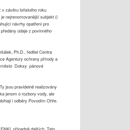
iž v závěru loňského roku
je nejrenomovanější subjekt (i
hující návrhy opatření pro
 předány údaje z povinného
šálek, Ph.D., ředitel Centra
pce Agentury ochrany přírody a
 za město Doksy pánové
Ty jsou pravidelně realizovány
ka jenom o rozbory vody, ale
probíhají i odběry Povodím Ohře.
ENKI, případně dalších. Tato