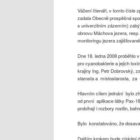
Vážení čtenáři, v tomto čísle 
zadala Obecně prospěšná spole
s univerzitním zázemím) zabýva
obnovu Máchova jezera, resp.
monitoringu jezera zajišťovan
Dne 18. ledna 2008 proběhlo v 
pro cyanobakterie a jejich tox
krajiny Ing. Petr Dobrovský,
starosta a místostarosta, za 
Hlavním cílem jednání bylo zh
od první aplikace látky Pax-1
probíhají i rozbory rostlin, ba
Bylo konstatováno, že dosavad
Dalším krokem bude získání do