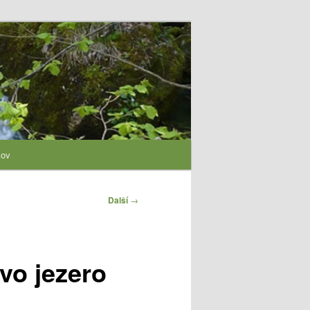
lov
Další
→
vo jezero