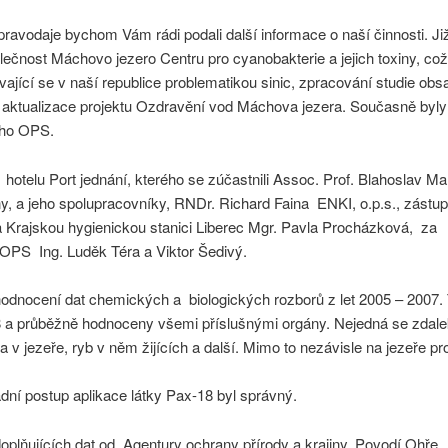
zpravodaje bychom Vám rádi podali další informace o naší činnosti. J
čnost Máchovo jezero Centru pro cyanobakterie a jejich toxiny, což 
jící se v naší republice problematikou sinic, zpracování studie obsa
 aktualizace projektu Ozdravění vod Máchova jezera. Současně byly
ého OPS.
hotelu Port jednání, kterého se zúčastnili Assoc. Prof. Blahoslav Mar
iny, a jeho spolupracovníky, RNDr. Richard Faina ENKI, o.p.s., zástu
 za Krajskou hygienickou stanici Liberec Mgr. Pavla Procházková,
OPS Ing. Luděk Téra a Viktor Šedivý.
odnocení dat chemických a biologických rozborů z let 2005 – 2007. 
8 a průběžně hodnoceny všemi příslušnými orgány. Nejedná se zdale
hna v jezeře, ryb v něm žijících a další. Mimo to nezávisle na jezeře 
ní postup aplikace látky Pax-18 byl správný.
plňujících dat od Agentury ochrany přírody a krajiny, Povodí Ohře, 