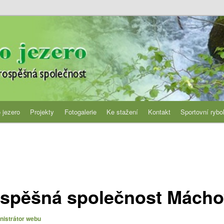
jezero
 jezero
Projekty
Fotogalerie
Ke stažení
Kontakt
Sportovní rybo
spěšná společnost Mácho
nistrátor webu