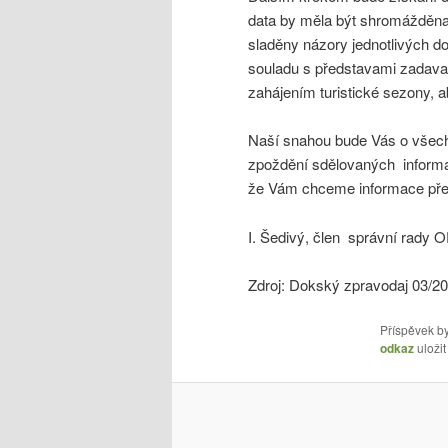
data by měla být shromážděna 
sladěny názory jednotlivých d
souladu s představami zadava
zahájením turistické sezony, a
Naší snahou bude Vás o všech 
zpoždění sdělovaných informac
že Vám chceme informace před
I. Šedivý, člen správní rady
Zdroj: Dokský zpravodaj 03/2
Příspěvek by
odkaz
uložit