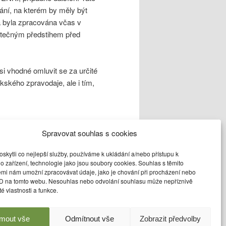
ání, na kterém by měly být
a byla zpracována včas v
tatečným předstihem před
i vhodné omluvit se za určité
ského zpravodaje, ale i tím,
Spravovat souhlas s cookies
kytli co nejlepší služby, používáme k ukládání a/nebo přístupu k
o zařízení, technologie jako jsou soubory cookies. Souhlas s těmito
ete si jeho
emi nám umožní zpracovávat údaje, jako je chování při procházení nebo
ID na tomto webu. Nesouhlas nebo odvolání souhlasu může nepříznivě
ité vlastnosti a funkce.
jmout vše
Odmítnout vše
Zobrazit předvolby