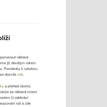
líží
řipomenout některé
ujeme již devátým rokem
u. Povolenky k rybolovu
 se dozvíte
zde
.
eky
a přehled úlovků.
protože se některá místní
mnostem či odebrání
nasazování ryb a zde