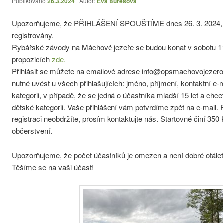
Publikováno
26.3.2024
| Autor:
Eva Burešová
Upozorňujeme, že PŘIHLÁŠENÍ SPOUŠTÍME dnes 26. 3. 2024, dř
registrovány.
Rybářské závody na Máchově jezeře se budou konat v sobotu 11
propozicích
zde.
Přihlásit se můžete na emailové adrese info@opsmachovojezero.c
nutné uvést u všech přihlašujících: jméno, příjmení, kontaktní e
kategorii, v případě, že se jedná o účastníka mladší 15 let a chcete
dětské kategorii. Vaše přihlášení vám potvrdíme zpět na e-mail.
registraci neobdržíte, prosím kontaktujte nás. Startovné činí 350 
občerstvení.
Upozorňujeme, že počet účastníků je omezen a není dobré otálet
Těšíme se na vaši účast!