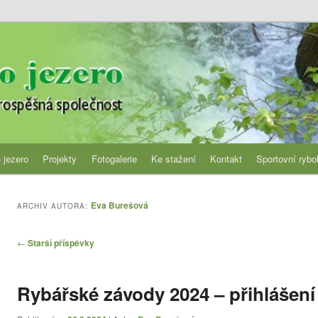
jezero
 jezero
Projekty
Fotogalerie
Ke stažení
Kontakt
Sportovní rybo
Eva Burešová
ARCHIV AUTORA:
Navigace
←
Starší příspěvky
pro
příspěvky
Rybářské závody 2024 – přihlášení