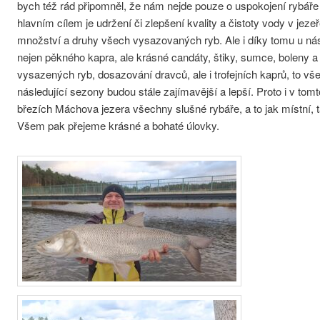
bych též rád připomněl, že nám nejde pouze o uspokojení rybáře
hlavním cílem je udržení či zlepšení kvality a čistoty vody v je
množství a druhy všech vysazovaných ryb. Ale i díky tomu u nás
nejen pěkného kapra, ale krásné candáty, štiky, sumce, boleny a
vysazených ryb, dosazování dravců, ale i trofejních kaprů, to vš
následující sezony budou stále zajímavější a lepší. Proto i v tom
březích Máchova jezera všechny slušné rybáře, a to jak místní, t
Všem pak přejeme krásné a bohaté úlovky.