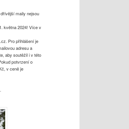
ívější maily nejsou
. května 2024! Více v
z. Pro přihlášení je
-mailovou adresu a
, aby soutěžil i v této
 Pokud potvrzení o
Kč, v ceně je
.