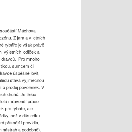
ou součástí Máchova
zónu. Z jara a v letních
é rybáře je však právě
, výletních lodiček a
ov dravců. Pro mnoho
 štikou, sumcem či
dravce úspěšně lovit,
ohledu stává výjimečnou
m o prodej povolenek. V
ech druhů. Je třeba
aletá mravenčí práce
k pro rybáře, ale
sádky, což v důsledku
á přísnější pravidla,
ch nástrah a podobně).