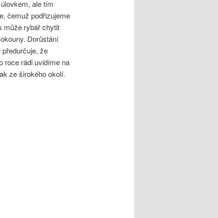
 úlovkem, ale tím
zeře, čemuž podřizujeme
 může rybář chytit
 okouny. Dorůstání
e předurčuje, že
to roce rádi uvidíme na
ak ze širokého okolí.