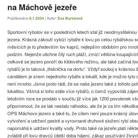
na Máchově jezeře
Publikováno
8.1.2024
| Autor:
Eva Burešová
Sportovní rybolov se v posledních letech stal již neodmysliteln
jezera. Krásná zákoutí vybízí rybáře k lovu po celou rybářskou se
měsících je to především lov kaprů, nejlepším obdobím pro mnoh
podzim. Nejenže utichne čilý ruch pláží, zmizí většina koupajících
celkově se jezero ponoří do klidového režimu, ale také začíná l
rybářů je to taková „třešnička na dortu“. Vždyť souboj s krásnou
candátem je snem nejednoho rybáře a lokalit, kde je možno tyto 
není mnoho. Jsme proto rádi, že se naše jezero také z tohoto p
lokalitou. Všímá si toho stále více rybářů, o čemž vypovídá záje
letošním roce se prodalo v součtu již více jak 1200 povolenek vš
připomenout, že se tak nestalo náhodou, ale že je za tím několik
OPS Máchovo jezero a také to, že cílem není pouze krásný úlove
vytvoření a udržení pestré a vyrovnané druhové složení rybí ob
napomáhá k udržení kvality vody. Proto také na jezeře platí někter
zvláště při lovu dravců (delší doba hájení, zákaz používání živý