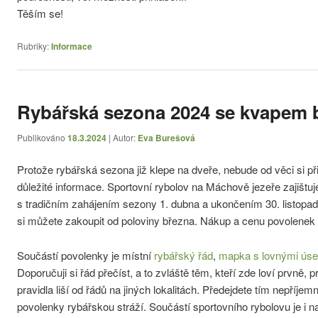
Těším se!
Rubriky:
Informace
Rybářská sezona 2024 se kvapem b
Publikováno
18.3.2024
| Autor:
Eva Burešová
Protože rybářská sezona již klepe na dveře, nebude od věci si p
důležité informace. Sportovní rybolov na Máchově jezeře zajišt
s tradičním zahájením sezony 1. dubna a ukončením 30. listopad
si můžete zakoupit od poloviny března. Nákup a cenu povolenek
Součástí povolenky je místní
rybářský řád
,
mapka s lovnými ús
Doporučuji si řád přečíst, a to zvláště těm, kteří zde loví prvně, 
pravidla liší od řádů na jiných lokalitách. Předejdete tím nepříje
povolenky rybářskou stráží. Součástí sportovního rybolovu je i 